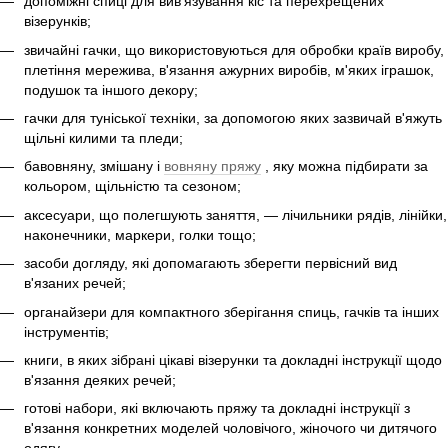
допоміжні спиці для вив'язування кіс та перехрещених
візерунків;
звичайні гачки, що використовуються для обробки країв виробу,
плетіння мережива, в'язання ажурних виробів, м'яких іграшок,
подушок та іншого декору;
гачки для туніської техніки, за допомогою яких зазвичай в'яжуть
щільні килими та пледи;
бавовняну, змішану і
вовняну пряжу
, яку можна підбирати за
кольором, щільністю та сезоном;
аксесуари, що полегшують заняття, — лічильники рядів, лінійки,
наконечники, маркери, голки тощо;
засоби догляду, які допомагають зберегти первісний вид
в'язаних речей;
органайзери для компактного зберігання спиць, гачків та інших
інструментів;
книги, в яких зібрані цікаві візерунки та докладні інструкції щодо
в'язання деяких речей;
готові набори, які включають пряжу та докладні інструкції з
в'язання конкретних моделей чоловічого, жіночого чи дитячого