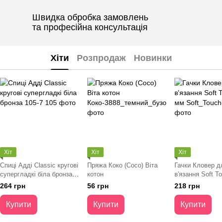
Швидка обробка замовлень
та професійна консультація
Хіти
Розпродаж
Новинки
Хіт
Хіт
Хіт
Спиці Адді Classic кругові
Пряжа Коко (Coco) Віта
Гачки Кловер д
супергладкі біла бронза
котон
в'язання Soft To
105-7
мм
264 грн
56 грн
218 грн
Купити
Купити
Купити