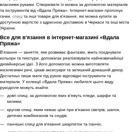
власними руками. Створювати їх можна за допомогою матеріалів
та інструментів від «Вдала Пряжа». Інтернет-магазин пропонує
гачки,
спиці
та інші товари для в'язання, які можна купити за
доступною вартістю з адресною доставкою в Черкаси та інші міста
України.
Все для в'язання в інтернет-магазині «Вдала
Пряжа»
В'язання — заняття, яке розвиває фантазію, вчить поєднувати
кольори та текстури, допомагає реалізовувати найнезвичайніші
дизайнерські ідеї. З його допомогою можна виготовляти
ексклюзивні речі, цікаві аксесуари та затишний домашній декор.
Достатньо лише мати під рукою відповідні інструменти та
матеріали. У колекції «Вдала Пряжа» любителі цього виду
рукоділля можуть знайти:
довгі спиці, за допомогою яких в'яжуть пледи, шарфи та
килими;
кругові спиці, яким немає ціни при в'язанні светрів, шапок,
дитячих комбінезонів та снудів;
панчішні спиці для в'язання шкарпеток та панчіх;