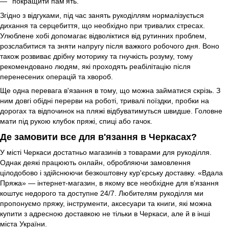
покращити пам'ять.
Згідно з відгуками, під час занять рукоділлям нормалізується
дихання та серцебиття, що необхідно при тривалих стресах.
Улюблене хобі допомагає відволіктися від рутинних проблем,
розслабитися та зняти напругу після важкого робочого дня. Воно
також розвиває дрібну моторику та гнучкість розуму, тому
рекомендовано людям, які проходять реабілітацію після
перенесених операцій та хвороб.
Ще одна перевага в'язання в тому, що можна займатися скрізь. З
ним довгі обідні перерви на роботі, тривалі поїздки, пробки на
дорогах та відпочинок на пляжі відбуватимуться швидше. Головне
мати під рукою клубок пряжі, спиці або гачок.
Де замовити все для в'язання в Черкасах?
У місті Черкаси достатньо магазинів з товарами для рукоділля.
Однак деякі працюють онлайн, обробляючи замовлення
цілодобово і здійснюючи безкоштовну кур'єрську доставку. «Вдала
Пряжа» — інтернет-магазин, в якому все необхідне для в'язання
коштує недорого та доступне 24/7. Любителям рукоділля ми
пропонуємо пряжу, інструменти, аксесуари та книги, які можна
купити з адресною доставкою не тільки в Черкаси, але й в інші
міста України.