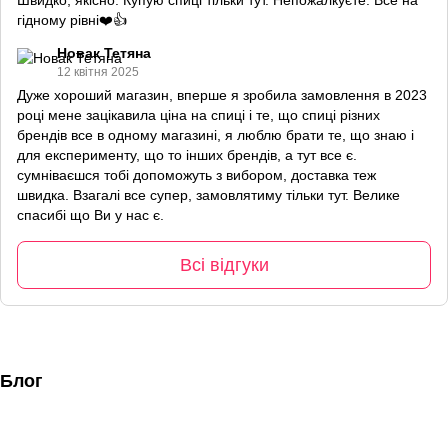
Швидко, якісно. Купую спиці тільки тут. Непожалкуєте. Все на
гідному рівні❤️👍
Новак Тетяна
12 квітня 2025
Дуже хороший магазин, вперше я зробила замовлення в 2023
році мене зацікавила ціна на спиці і те, що спиці різних
брендів все в одному магазині, я люблю брати те, що знаю і
для експерименту, що то інших брендів, а тут все є.
сумніваєшся тобі допоможуть з вибором, доставка теж
швидка. Взагалі все супер, замовлятиму тільки тут. Велике
спасибі що Ви у нас є.
Всі відгуки
Блог