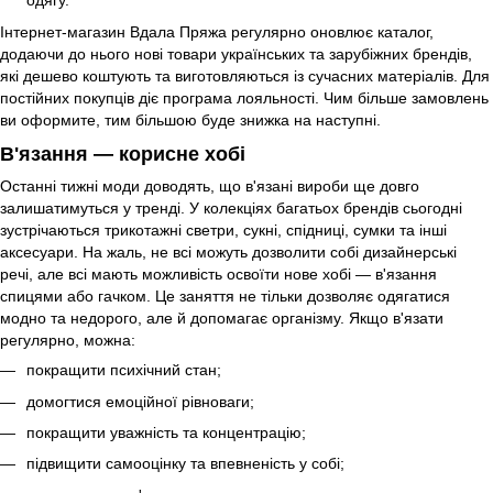
одягу.
Інтернет-магазин Вдала Пряжа регулярно оновлює каталог,
додаючи до нього нові товари українських та зарубіжних брендів,
які дешево коштують та виготовляються із сучасних матеріалів. Для
постійних покупців діє програма лояльності. Чим більше замовлень
ви оформите, тим більшою буде знижка на наступні.
В'язання — корисне хобі
Останні тижні моди доводять, що в'язані вироби ще довго
залишатимуться у тренді. У колекціях багатьох брендів сьогодні
зустрічаються трикотажні светри, сукні, спідниці, сумки та інші
аксесуари. На жаль, не всі можуть дозволити собі дизайнерські
речі, але всі мають можливість освоїти нове хобі — в'язання
спицями або гачком. Це заняття не тільки дозволяє одягатися
модно та недорого, але й допомагає організму. Якщо в'язати
регулярно, можна:
покращити психічний стан;
домогтися емоційної рівноваги;
покращити уважність та концентрацію;
підвищити самооцінку та впевненість у собі;