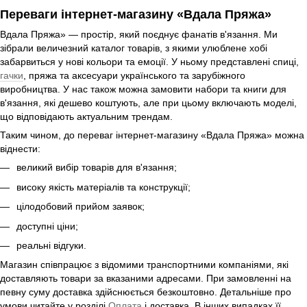
Переваги інтернет-магазину «Вдала Пряжа»
Вдала Пряжа» — простір, який поєднує фанатів в'язання. Ми
зібрали величезний каталог товарів, з якими улюблене хобі
забарвиться у нові кольори та емоції. У ньому представлені спиці,
гачки
, пряжа та аксесуари українського та зарубіжного
виробництва. У нас також можна замовити набори та книги для
в'язання, які дешево коштують, але при цьому включають моделі,
що відповідають актуальним трендам.
Таким чином, до переваг інтернет-магазину «Вдала Пряжа» можна
віднести:
великий вибір товарів для в'язання;
високу якість матеріалів та конструкції;
цілодобовий прийом заявок;
доступні ціни;
реальні відгуки.
Магазин співпрацює з відомими транспортними компаніями, які
доставляють товари за вказаними адресами. При замовленні на
певну суму доставка здійснюється безкоштовно. Детальніше про
умови читайте у розділі
Оплата
і доставка. В інших випадках її