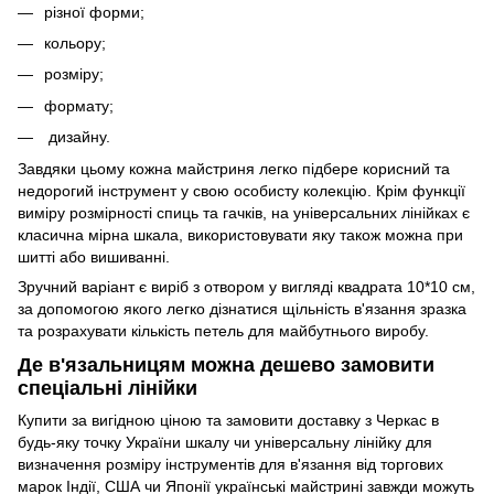
різної форми;
кольору;
розміру;
формату;
дизайну.
Завдяки цьому кожна майстриня легко підбере корисний та
недорогий інструмент у свою особисту колекцію. Крім функції
виміру розмірності спиць та гачків, на універсальних лінійках є
класична мірна шкала, використовувати яку також можна при
шитті або вишиванні.
Зручний варіант є виріб з отвором у вигляді квадрата 10*10 см,
за допомогою якого легко дізнатися щільність в'язання зразка
та розрахувати кількість петель для майбутнього виробу.
Де в'язальницям можна дешево замовити
спеціальні лінійки
Купити за вигідною ціною та замовити доставку з Черкас в
будь-яку точку України шкалу чи універсальну лінійку для
визначення розміру інструментів для в'язання від торгових
марок Індії, США чи Японії українські майстрині завжди можуть