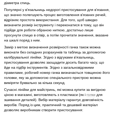
діаметра спиць.
Популярні у в'язальниць недорогі пристосування для в'язання,
що значно полегшують процес виготовлення в'язаних речей,
відрізняє простота використання. Для того, щоб швидко
визначити розмір інструменту і переконатися в тому, що він
підійде для роботи обраною ниткою, достатньо лише
просунути спицю в отвір, а потім прочитати значення, вказане
на шкалі поряд з ним.
Замір з метою визначення розмірності гачка також можна
виконати без складних розрахунків та таблиць за допомогою
калібрувальної лінійки. Згідно з відгуками в'язальниць,
пристосування дозволяє заощадити досить багато часу, що
йде на підбір інструментів. Згідно з загальновідомими
правилами, робочий номер гачка визначається товщиною його
головки, яку за допомогою спеціального пристрою можна
виміряти буквально за кілька секунд.
Сучасні лінійки для майстринь, які можна купити за вигідною
ціною в магазині, виготовляють з пластмаси (як і
голки
для
зшивання деталей). Вибір матеріалу гарантує довговічність
виробів. Поряд із цим, практичний та дешевий матеріал
дозволяє виробникам створити пристосування: