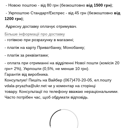
- Новою поштою - від 80 грн (безкоштовно
від 1500 грн
);
- Укрпоштою Стандарт/Експрес - від 45 грн (безкоштовно
від
1200 грн
);
Адресну доставку оплачує отримувач.
Більше інформації про доставку
- готівкою при розрахунку в магазині;
- платіж на карту Приватбанку, Монобанку;
- платіж за реквізитами;
- оплата при отриманні на відділенні Нової пошти (комісія 20
грн+ 2%), Укрпошти (0,5%, не менше 10 грн).
Гарантія від виробника.
Консультую! Пишіть на Вайбер (067)470-20-05, ел.пошту
vdala-pryazha@ukr.net чи у коментар на сторінці
товару. Консультації по телефону вважаю нераціональними.
Часто потрібен час, щоб обдумати відповідь.