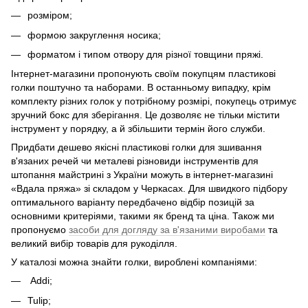
розміром;
формою закруглення носика;
форматом і типом отвору для різної товщини пряжі.
Інтернет-магазини пропонують своїм покупцям пластикові
голки поштучно та наборами. В останньому випадку, крім
комплекту різних голок у потрібному розмірі, покупець отримує
зручний бокс для зберігання. Це дозволяє не тільки містити
інструмент у порядку, а й збільшити термін його служби.
Придбати дешево якісні пластикові голки для зшивання
в'язаних речей чи металеві різновиди інструментів для
штопання майстрині з України можуть в інтернет-магазині
«Вдала пряжа» зі складом у Черкасах. Для швидкого підбору
оптимального варіанту передбачено відбір позицій за
основними критеріями, такими як бренд та ціна. Також ми
пропонуємо
засоби для догляду за в'язаними виробами
та
великий вибір товарів для рукоділля.
У каталозі можна знайти голки, вироблені компаніями:
Addi;
Tulip;