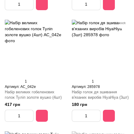
1
1
Артикул: AC_042e
Артикул: 285978
Набір великих гобеленових
Набір голок дя зшивання
голок Туліп золоте вушко (4шт)
в'язаних виробів HiyaHiya (3шт)
417 грн
180 грн