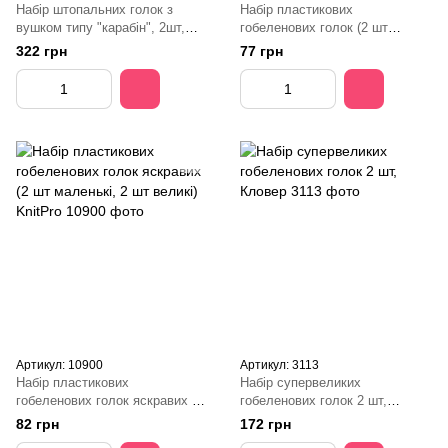
Набір штопальних голок з
Набір пластикових
вушком типу "карабін", 2шт,
гобеленових голок (2 шт
Кловер
маленькі, 2 шт великі) KnitPro
322 грн
77 грн
Артикул: 10900
Артикул: 3113
Набір пластикових
Набір супервеликих
гобеленових голок яскравих (2
гобеленових голок 2 шт,
шт маленькі, 2 шт великі)
Кловер
82 грн
172 грн
KnitPro