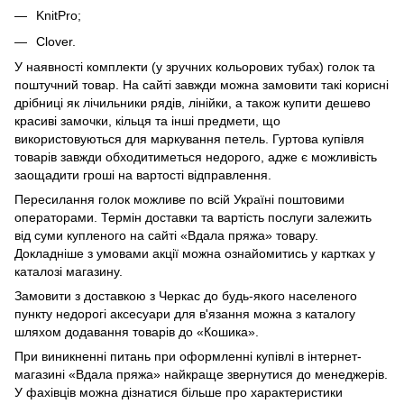
KnitPro;
Clover.
У наявності комплекти (у зручних кольорових тубах) голок та
поштучний товар. На сайті завжди можна замовити такі корисні
дрібниці як лічильники рядів, лінійки, а також купити дешево
красиві замочки, кільця та інші предмети, що
використовуються для маркування петель. Гуртова купівля
товарів завжди обходитиметься недорого, адже є можливість
заощадити гроші на вартості відправлення.
Пересилання голок можливе по всій Україні поштовими
операторами. Термін доставки та вартість послуги залежить
від суми купленого на сайті «Вдала пряжа» товару.
Докладніше з умовами акції можна ознайомитись у картках у
каталозі магазину.
Замовити з доставкою з Черкас до будь-якого населеного
пункту недорогі аксесуари для в'язання можна з каталогу
шляхом додавання товарів до «Кошика».
При виникненні питань при оформленні купівлі в інтернет-
магазині «Вдала пряжа» найкраще звернутися до менеджерів.
У фахівців можна дізнатися більше про характеристики