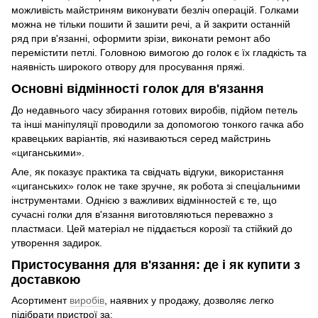
можливість майстриням виконувати безліч операцій. Голками
можна не тільки пошити й зашити речі, а й закрити останній
ряд при в'язанні, оформити зрізи, виконати ремонт або
перемістити петлі. Головною вимогою до голок є їх гладкість та
наявність широкого отвору для просування пряжі.
Основні відмінності голок для в'язання
До недавнього часу збирання готових виробів, підйом петель
та інші маніпуляції проводили за допомогою тонкого гачка або
кравецьких варіантів, які називаються серед майстринь
«циганськими».
Але, як показує практика та свідчать відгуки, використання
«циганських» голок не таке зручне, як робота зі спеціальними
інструментами. Однією з важливих відмінностей є те, що
сучасні голки для в'язання виготовляються переважно з
пластмаси. Цей матеріал не піддається корозії та стійкий до
утворення задирок.
Пристосування для в'язання: де і як купити з
доставкою
Асортимент
виробів
, наявних у продажу, дозволяє легко
підібрати пристрої за: