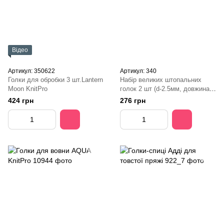
Відео
Артикул: 350622
Артикул: 340
Голки для обробки 3 шт.Lantern
Набір великих штопальних
Moon KnitPro
голок 2 шт (d-2.5мм, довжина 7
см), Кловер
424 грн
276 грн