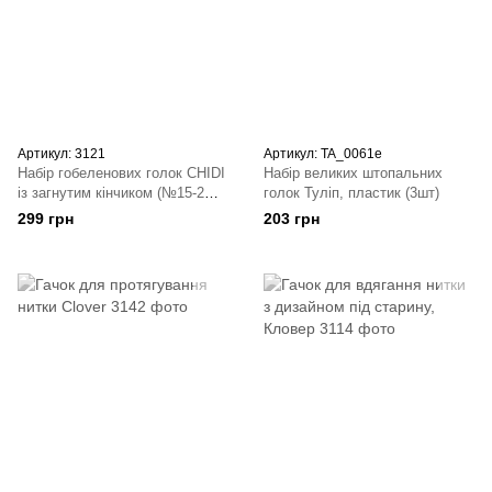
Артикул: 3121
Артикул: TA_0061e
Набір гобеленових голок CHIDI
Набір великих штопальних
із загнутим кінчиком (№15-2
голок Туліп, пластик (3шт)
шт, №17-1шт), Кловер
299 грн
203 грн