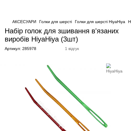
АКСЕСУАРИ
Голки для шерсті
Голки для шерсті HiyaHiya
Н
Набір голок для зшивання в'язаних
виробів HiyaHiya (3шт)
Артикул:
285978
1 відгук