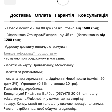
Доставка
Оплата
Гарантія
Консультація
- Новою поштою - від 80 грн (безкоштовно
від 1500 грн
);
- Укрпоштою Стандарт/Експрес - від 45 грн (безкоштовно
від
1200 грн
);
Адресну доставку оплачує отримувач.
Більше інформації про доставку
- готівкою при розрахунку в магазині;
- платіж на карту Приватбанку, Монобанку;
- платіж за реквізитами;
- оплата при отриманні на відділенні Нової пошти (комісія 20
грн+ 2%), Укрпошти (0,5%, не менше 10 грн).
Гарантія від виробника.
Консультую! Пишіть на Вайбер (067)470-20-05, ел.пошту
vdala-pryazha@ukr.net чи у коментар на сторінці
товару. Консультації по телефону вважаю нераціональними.
Часто потрібен час, щоб обдумати відповідь.