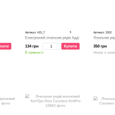
3
Артикул: 415_7
Артикул: 3202
Електронний лічильник рядів Адді
Лічильник ря
пити
134 грн
Купити
350 грн
В наявності
Немає в наяв