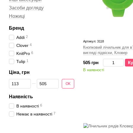
Засоби догляду
Ножиці
Бренд
2
Addi
Артикул: 3118
4
Clover
Кнопковий лічильник для в
виглядi пiдвiски, Кловер
6
KnitPro
1
Tulip
505 грн
Ку
В наявності
Ціна, грн
Від Ціна, грн
До Ціна, грн
ОК
Наявність
6
В наявності
7
Немає в наявності