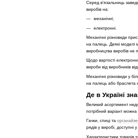
Серед в'язальниць заведе
виробів на:
механічні;
електронні.
Механічні різновиди прис
на палець. Деякі моделі 
виробництва виробів не п
Щодо вартості електронни
вироби від виробників ві
Механічні різновиди у бі
на палець або браслета на
Де в Україні зн
Великий асортимент недо
потрібний варіант можна
Гачки, спиці та
органайзе
рядів у виробі, доступні
Характеристики товарів т