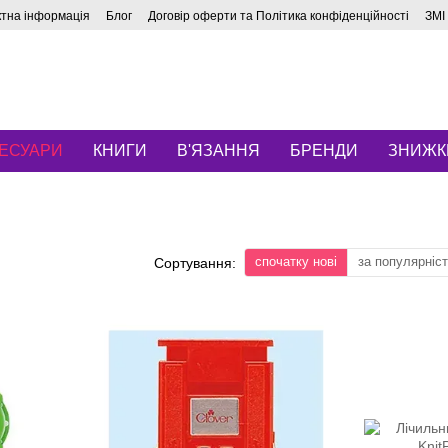
ктна інформація
Блог
Договір оферти та Політика конфіденційності
ЗМІ
ЕСУАРИ
КНИГИ
В'ЯЗАННЯ
БРЕНДИ
ЗНИЖК
і
спочатку нові
за популярніс
Сортування: