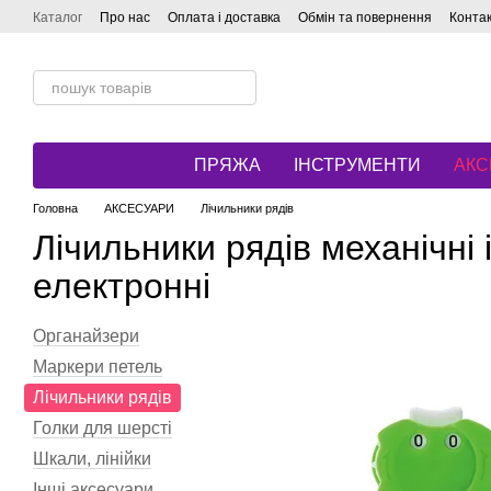
Перейти до основного контенту
Каталог
Про нас
Оплата і доставка
Обмін та повернення
Конта
ПРЯЖА
ІНСТРУМЕНТИ
АКС
Головна
АКСЕСУАРИ
Лічильники рядів
Лічильники рядів механічні 
електронні
Органайзери
Маркери петель
Лічильники рядів
Голки для шерсті
Шкали, лінійки
Інші аксесуари