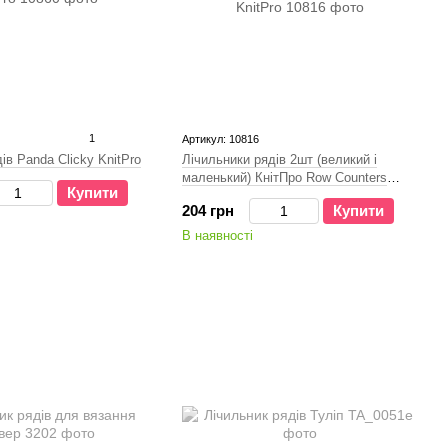
1
Артикул: 10816
ів Panda Clicky KnitPro
Лічильники рядів 2шт (великий і
маленький) КнітПро Row Counters
Купити
KnitPro
204 грн
Купити
В наявності