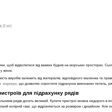
і (2 шт)
и, щоб відволіктися від важких буднів на морських просторах. Сьог
у жінок.
кість виробів залежить від матеріалів, відповідного малюнка та пра
як
маркери
, що дозволяє спростити підрахунок виконаних петель, ря
ристроїв для підрахунку рядів
ьників рядів досить великий. Купити пристрої можна недорого в ін
різній колірній гамі, що відрізняються за розміром і дизайном. Але 