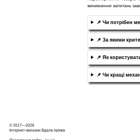
виникнення запитань зав
📌 Чи потрібен ме
📌 За якими крит
📌 Як користуват
📌 Чи кращі механ
© 2017—2026
Інтернет-магазин Вдала пряжа