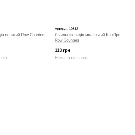
Артикул: 10812
дів великий Row Counters
Лічильник рядів маленький КнітПро
Row Counters
113 грн
ності
Немає в наявності