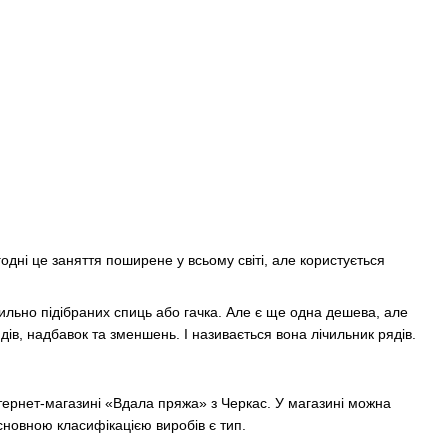
одні це заняття поширене у всьому світі, але користується
вильно підібраних спиць або гачка. Але є ще одна дешева, але
дів, надбавок та зменшень. І називається вона лічильник рядів.
тернет-магазині «Вдала пряжа» з Черкас. У магазині можна
основною класифікацією виробів є тип.