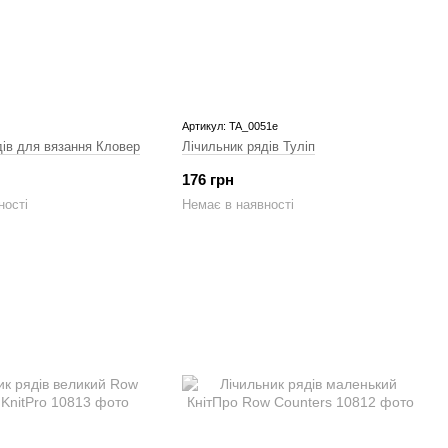
Артикул: TA_0051e
дів для вязання Кловер
Лічильник рядів Туліп
176 грн
ності
Немає в наявності