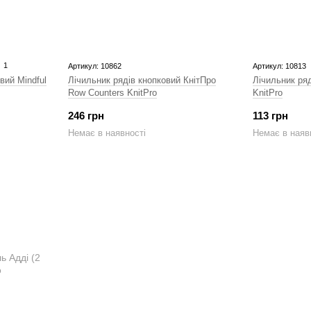
1
Артикул: 10862
Артикул: 10813
вий Mindful
Лічильник рядів кнопковий КнітПро
Лічильник ря
Row Counters KnitPro
KnitPro
246 грн
113 грн
Немає в наявності
Немає в наяв