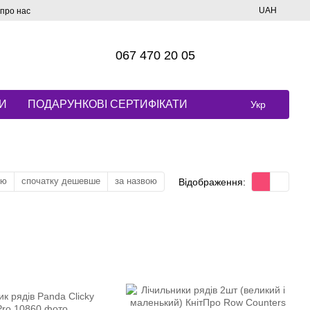
UAH
 про нас
067 470 20 05
И
ПОДАРУНКОВІ СЕРТИФІКАТИ
Укр
тю
спочатку дешевше
за назвою
Відображення: