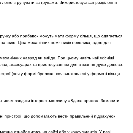
а легко згрупувати за групами. Використовується розділення
зерунку або прибавок можуть мати форму кільця, що одягається
ти на шию. Ціна механічних помічників невелика, адже для
 механічних навряд чи вийде. При цьому навіть найякісніші
алах, аксесуарах та пристосуваннях для в'язання дуже дешево.
строї (хоч у формі брелока, хоч виготовлені у форматі кільця
льницям завдяки інтернет-магазину «Вдала пряжа». Замовити
ібні пристрої, що допомагають вести правильний підрахунок
можна ознайомитись на сайті або у консультантів. У разі