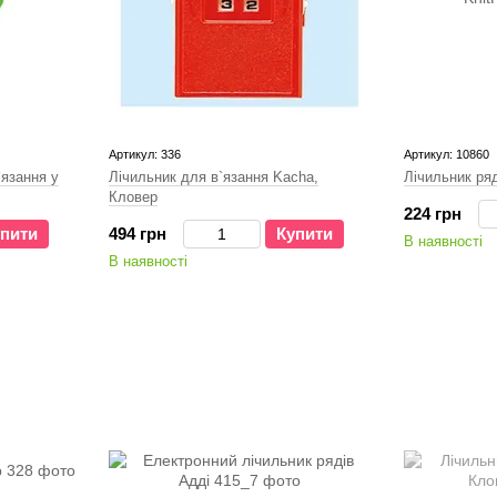
Артикул: 336
Артикул: 10860
`язання у
Лiчильник для в`язання Kacha,
Лічильник ряд
Кловер
224 грн
пити
494 грн
Купити
В наявності
В наявності