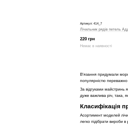
Артикул: 414_7
Лічильник рядів петель Адд
220 грн
Немає в наявності
В'язання придумали моряк
популярністю переважно 
За відгуками майстринь я
дуже важлива річ, така, 
Класифікація п
Асортимент моделей лічил
легко підібрати вироби в 