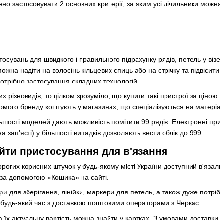
но застосовувати 2 основних критерії, за яким усі лічильники можн
тосувань для швидкого і правильного підрахунку рядів, петель у ві
можна надіти на волосінь кільцевих спиць або на стрічку та підвіси
отрібно застосування складних технологій.
х різновидів, то цілком зрозуміло, що купити такі пристрої за ціною
домого бренду коштують у магазинах, що спеціалізуються на матері
льшості моделей дають можливість помітити 99 рядів. Електронні при
 зап'ясті) у більшості випадків дозволяють вести облік до 999.
айти пристосування для в'язання
рогих корисних штучок у будь-якому місті України доступний в'яза
 за допомогою «Кошика» на сайті.
ри
для зберігання, лінійки, маркери для петель, а також дуже потр
 у будь-який час з доставкою поштовими операторами з Черкас.
а їх актуальну вартість можна знайти у картках. З умовами доставки 