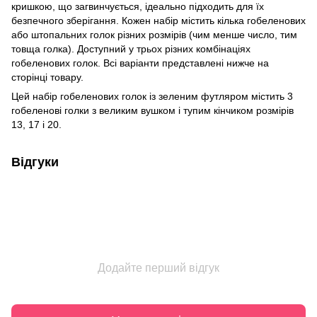
кришкою, що загвинчується, ідеально підходить для їх
безпечного зберігання. Кожен набір містить кілька гобеленових
або штопальних голок різних розмірів (чим менше число, тим
товща голка). Доступний у трьох різних комбінаціях
гобеленових голок. Всі варіанти представлені нижче на
сторінці товару.
Цей набір гобеленових голок із зеленим футляром містить 3
гобеленові голки з великим вушком і тупим кінчиком розмірів
13, 17 і 20.
Відгуки
Додайте перший відгук