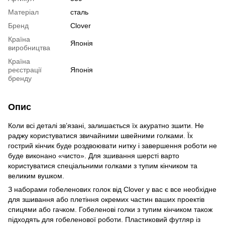
Матеріал
сталь
Бренд
Clover
Країна
Японія
виробництва
Країна
реєстрації
Японія
бренду
Опис
Коли всі деталі зв’язані, залишається їх акуратно зшити. Не
раджу користуватися звичайними швейними голками. Їх
гострий кінчик буде роздвоювати нитку і завершення роботи не
буде виконано «чисто». Для зшивання шерсті варто
користуватися спеціальними голками з тупим кінчиком та
великим вушком.
З наборами гобеленових голок від Clover у вас є все необхідне
для зшивання або плетіння окремих частин ваших проектів
спицями або гачком. Гобеленові голки з тупим кінчиком також
підходять для гобеленової роботи. Пластиковий футляр із