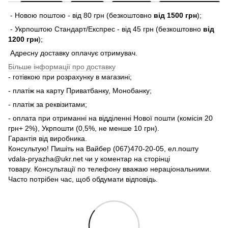
- Новою поштою - від 80 грн (безкоштовно
від 1500 грн
);
- Укрпоштою Стандарт/Експрес - від 45 грн (безкоштовно
від
1200 грн
);
Адресну доставку оплачує отримувач.
Більше інформації про доставку
- готівкою при розрахунку в магазині;
- платіж на карту Приватбанку, Монобанку;
- платіж за реквізитами;
- оплата при отриманні на відділенні Нової пошти (комісія 20
грн+ 2%), Укрпошти (0,5%, не менше 10 грн).
Гарантія від виробника.
Консультую! Пишіть на Вайбер (067)470-20-05, ел.пошту
vdala-pryazha@ukr.net чи у коментар на сторінці
товару. Консультації по телефону вважаю нераціональними.
Часто потрібен час, щоб обдумати відповідь.