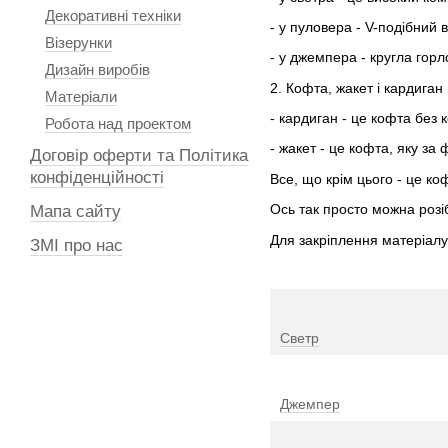
Декоративні техніки
- у пуловера - V-подібний 
Візерунки
- у джемпера - кругла горл
Дизайн виробів
2. Кофта, жакет і кардиган
Матеріали
- кардиган - це кофта без 
Робота над проектом
- жакет - це кофта, яку за
Договір оферти та Політика
конфіденційності
Все, що крім цього - це ко
Ось так просто можна розі
Мапа сайту
Для закріплення матеріал
ЗМІ про нас
Светр
Джемпер