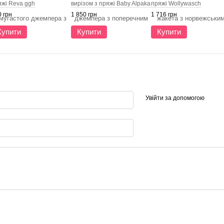
яжі Reva ggh
вирізом з пряжі Baby Alpaka
пряжі Wollywasch
Fino ggh
 грн
1 850 грн
1 716 грн
Купити
Купити
Купити
Увійти за допомогою