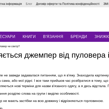
ктна інформація
Блог
Договір оферти та Політика конфіденційності
ЗМІ
ЕСУАРИ
КНИГИ
В'ЯЗАННЯ
БРЕНДИ
ЗНИЖК
ловер чи светр?
яється джемпер від пуловера 
ле не завжди задавалася питанням, що я в'яжу. Знаходила картинку в 
сама, або мої рідні. І все таки прийшов час розібратися в тому, що
ляються нові терміни для назви в'язаного одягу, а я десь відстала.
ння розділю слова на групи і виділю особливості.
ер не мають застібки на всю довжину і відрізняються горловиною.
ір,