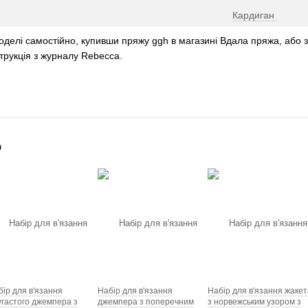
Кар
диган
моделі самостійно, купивши пряжу ggh в магазині Вдала пряжа, або 
трукція з журналу Rebecca.
о
бір для в'язання
Набір для в'язання
Набір для в'язання жакет
угастого джемпера з
джемпера з поперечним
з норвежським узором з