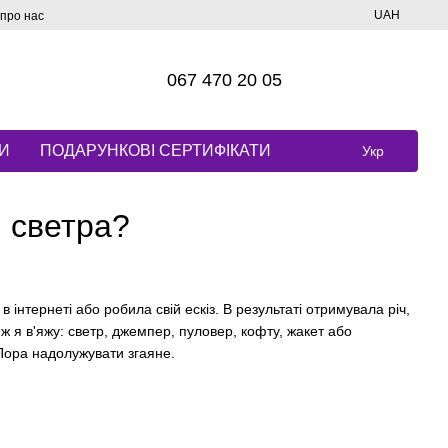
UAH
 про нас
067 470 20 05
И
ПОДАРУНКОВІ СЕРТИФІКАТИ
Укр
і светра?
інтернеті або робила свій ескіз. В результаті отримувала річ,
 ж я в'яжу: светр, джемпер, пуловер, кофту, жакет або
 Пора надолужувати згаяне.