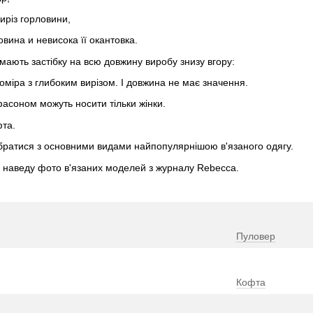
виріз горловини,
овина и невисока її окантовка.
 мають застібку на всю довжину виробу знизу вгору:
коміра з глибоким вирізом. І довжина не має значення.
 фасоном можуть носити тільки жінки.
фта.
братися з основними видами найпопулярнішою в'язаного одягу.
у наведу фото в'язаних моделей з журналу Rebecca.
Пуловер
Кофта