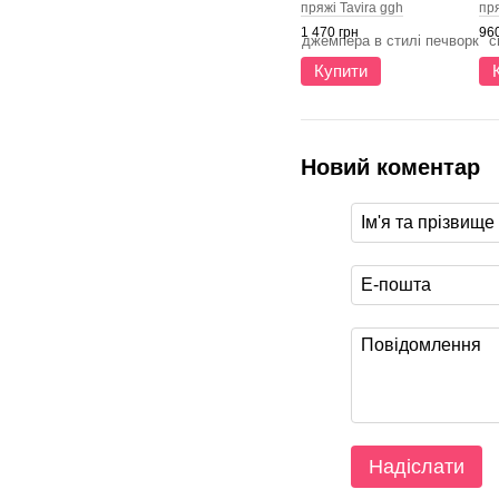
пряжі Tavira ggh
пр
1 470 грн
960
Купити
Новий коментар
Надіслати