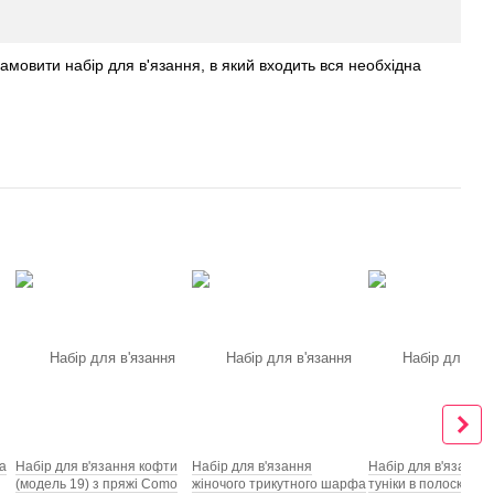
замовити набір для в'язання, в який входить вся необхідна
а
Набір для в'язання кофти
Набір для в'язання
Набір для в'язання 
(модель 19) з пряжі Como
жіночого трикутного шарфа
туніки в полоску з п