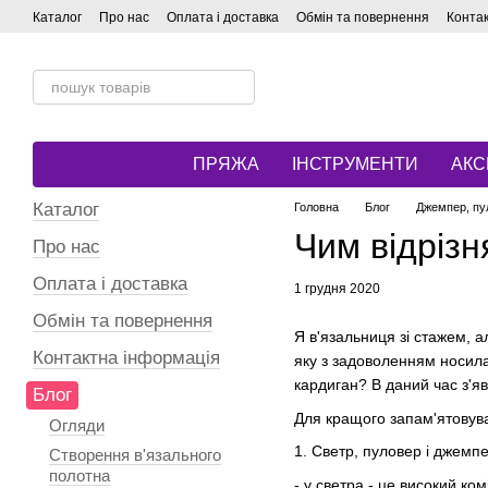
Перейти до основного контенту
Каталог
Про нас
Оплата і доставка
Обмін та повернення
Конта
ПРЯЖА
ІНСТРУМЕНТИ
АКС
Каталог
Головна
Блог
Джемпер, пу
Чим відрізн
Про нас
Оплата і доставка
1 грудня 2020
Обмін та повернення
Я в'язальниця зі стажем, а
Контактна інформація
яку з задоволенням носила 
кардиган? В даний час з'яв
Блог
Для кращого запам'ятовува
Огляди
1. Светр, пуловер і джемп
Створення в'язального
полотна
- у светра - це високий ком