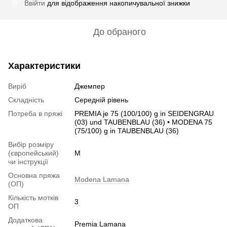
Ввійти
для відображення накопичувальної знижки
%
До обраного
Характеристики
Виріб
Джемпер
Складність
Середній рівень
Потреба в пряжі
PREMIA je 75 (100/100) g in SEIDENGRAU
(03) und TAUBENBLAU (36) • MODENA 75
(75/100) g in TAUBENBLAU (36)
Вибір розміру
(європейський)
M
чи інструкції
Основна пряжа
Modena Lamana
(ОП)
Кількість мотків
3
ОП
Додаткова
Premia Lamana