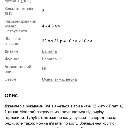
пряжа 1 (ДП1)
Кількість мотків
3
ДП1
Рекомендований
номер
4 - 4.5 мм
інструмента
Щільність
22 п х 31 р = 10 см х 10 см
в'язання
Дизайн
Lamana
Журнал
Lamana 11
Безкоштовний
Ні
опис
Сезон
Осінь, зима, весна
Опис
Джемпер з рукавами 3/4 в'яжеться в три нитки (2 нитки Premia,
1 нитка Modena) зверху вниз і починається від вирізу
горловини. Тулуб в’яжеться по колу, рукави – вперед-назад
ряди, але також можна в’язати по колу. Збільшення круглої