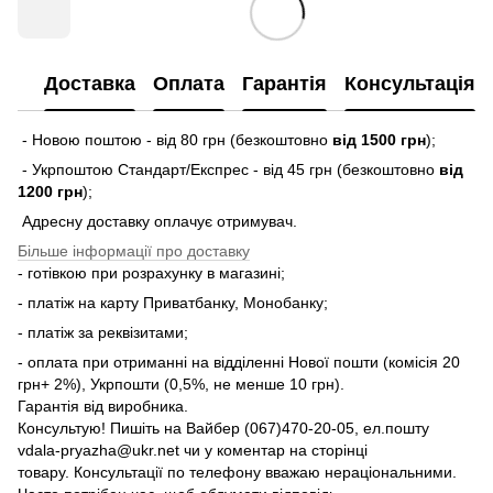
Доставка
Оплата
Гарантія
Консультація
- Новою поштою - від 80 грн (безкоштовно
від 1500 грн
);
- Укрпоштою Стандарт/Експрес - від 45 грн (безкоштовно
від
1200 грн
);
Адресну доставку оплачує отримувач.
Більше інформації про доставку
- готівкою при розрахунку в магазині;
- платіж на карту Приватбанку, Монобанку;
- платіж за реквізитами;
- оплата при отриманні на відділенні Нової пошти (комісія 20
грн+ 2%), Укрпошти (0,5%, не менше 10 грн).
Гарантія від виробника.
Консультую! Пишіть на Вайбер (067)470-20-05, ел.пошту
vdala-pryazha@ukr.net чи у коментар на сторінці
товару. Консультації по телефону вважаю нераціональними.