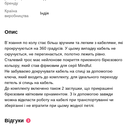
бренду
Країна
Індія
виробництва
Опис
В`язання по колу стає більш зручним та легким з кабелями, які
прокручуються на 360 градусів. У цьому випадку кабель не
скручується, не перегинається, полотно лежить рівно.
Сталевий трос має нейлонове покриття приємного бірюзового
кольору, який став фірмовим для серії Mindful.
Не забуваємо докручувати кабель на спиці за допомогою
ключа, який входить до комплекту, для ідеального переходу
петель зі спиць на кабель.
До комплекту включено також 2 заглушки, що прикрашені
бірюзовим квітковим орнаментом. З їх допомогою завжди
можна відкласти роботу на кабелі при транспортуванні чи
зберіганні і не втратити при цьому жодної петлі.
Відгуки
3