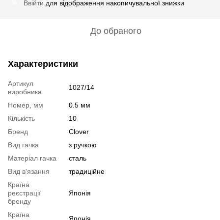
Ввійти
для відображення накопичувальної знижки
%
До обраного
Характеристики
Артикул
1027/14
виробника
Номер, мм
0.5 мм
Кількість
10
Бренд
Clover
Вид гачка
з ручкою
Матеріал гачка
сталь
Вид в'язання
традиційне
Країна
реєстрації
Японія
бренду
Країна
Японія