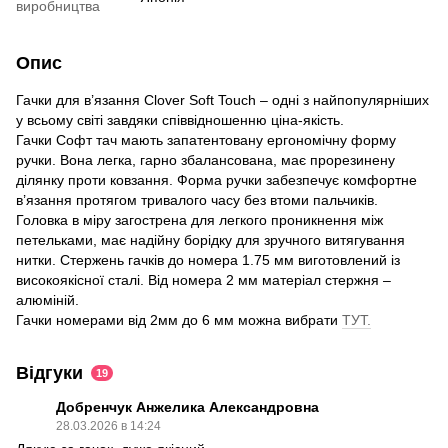
виробництва
Опис
Гачки для в’язання Clover Soft Touch – одні з найпопулярніших
у всьому світі завдяки співвідношенню ціна-якість.
Гачки Софт тач мають запатентовану ергономічну форму
ручки. Вона легка, гарно збалансована, має прорезинену
ділянку проти ковзання. Форма ручки забезпечує комфортне
в’язання протягом тривалого часу без втоми пальчиків.
Головка в міру загострена для легкого проникнення між
петельками, має надійну борідку для зручного витягування
нитки. Стержень гачків до номера 1.75 мм виготовлений із
високоякісної сталі. Від номера 2 мм матеріал стержня –
алюміній.
Гачки номерами від 2мм до 6 мм можна вибрати
ТУТ.
Відгуки
19
Добренчук Анжелика Александровна
28.03.2026 в 14:24