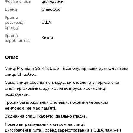
Форма спиць
циліндричні
Бренд
ChiaoGoo
Країна
реєстрації
США
бренду
Країна
Китай
виробництва
Опис
Спиці Premium SS Knit Lace - найпопулярніший артикул лінійки
спиць ChiaoGoo.
Сама спиця абсолютно гладка, виготовлена з нержавіючої
сталі, ергономічна, зручно лягає в руки, носик спиці
подовжений.
Тросик багатожильний сталевий, покритий червоним
нейлоном, не має пам'яті.
З'єднання спиці і кабелю ідеально гладке.
Номер вигравіруваний лазером на спиці.
Виготовлені в Китаї, бренд зареєстрований в США, там же і