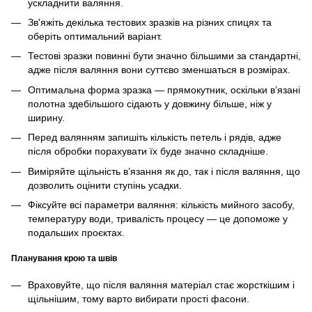
ускладнити валяння.
Зв'яжіть декілька тестових зразків на різних спицях та
оберіть оптимальний варіант.
Тестові зразки повинні бути значно більшими за стандартні,
адже після валяння вони суттєво зменшаться в розмірах.
Оптимальна форма зразка — прямокутник, оскільки в’язані
полотна здебільшого сідають у довжину більше, ніж у
ширину.
Перед валянням запишіть кількість петель і рядів, адже
після обробки порахувати їх буде значно складніше.
Виміряйте щільність в’язання як до, так і після валяння, що
дозволить оцінити ступінь усадки.
Фіксуйте всі параметри валяння: кількість мийного засобу,
температуру води, тривалість процесу — це допоможе у
подальших проєктах.
Планування крою та швів
Враховуйте, що після валяння матеріал стає жорсткішим і
щільнішим, тому варто вибирати прості фасони.