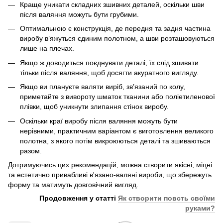
Краще уникати складних зшивних деталей, оскільки шви
після валяння можуть бути грубими.
Оптимальною є конструкція, де передня та задня частина
виробу в’яжуться єдиним полотном, а шви розташовуються
лише на плечах.
Якщо ж доводиться поєднувати деталі, їх слід зшивати
тільки після валяння, щоб досягти акуратного вигляду.
Якщо ви плануєте валяти виріб, зв’язаний по колу,
приметайте з вивороту шматок тканини або поліетиленової
плівки, щоб уникнути злипання стінок виробу.
Оскільки краї виробу після валяння можуть бути
нерівними, практичним варіантом є виготовлення великого
полотна, з якого потім викроюються деталі та зшиваються
разом.
Дотримуючись цих рекомендацій, можна створити якісні, міцні
та естетично привабливі в'язано-валяні вироби, що збережуть
форму та матимуть довговічний вигляд.
Продовження у статті
Як створити повсть своїми
руками?