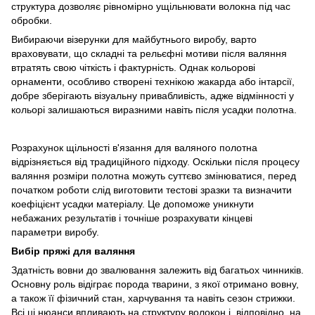
структура дозволяє рівномірно ущільнювати волокна під час
обробки.
Вибираючи візерунки для майбутнього виробу, варто
враховувати, що складні та рельєфні мотиви після валяння
втратять свою чіткість і фактурність. Однак кольорові
орнаменти, особливо створені технікою жакарда або інтарсії,
добре зберігають візуальну привабливість, адже відмінності у
кольорі залишаються виразними навіть після усадки полотна.
Розрахунок щільності в'язання для валяного полотна
відрізняється від традиційного підходу. Оскільки після процесу
валяння розміри полотна можуть суттєво змінюватися, перед
початком роботи слід виготовити тестові зразки та визначити
коефіцієнт усадки матеріалу. Це допоможе уникнути
небажаних результатів і точніше розрахувати кінцеві
параметри виробу.
Вибір пряжі для валяння
Здатність вовни до звалювання залежить від багатьох чинників.
Основну роль відіграє порода тварини, з якої отримано вовну,
а також її фізичний стан, харчування та навіть сезон стрижки.
Всі ці нюанси впливають на структуру волокон і, відповідно, на