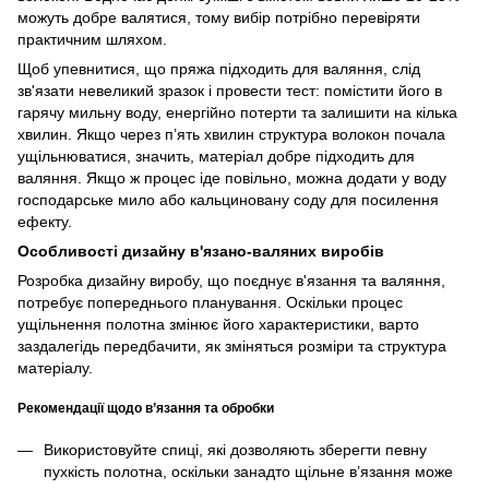
можуть добре валятися, тому вибір потрібно перевіряти
практичним шляхом.
Щоб упевнитися, що пряжа підходить для валяння, слід
зв'язати невеликий зразок і провести тест: помістити його в
гарячу мильну воду, енергійно потерти та залишити на кілька
хвилин. Якщо через п’ять хвилин структура волокон почала
ущільнюватися, значить, матеріал добре підходить для
валяння. Якщо ж процес іде повільно, можна додати у воду
господарське мило або кальциновану соду для посилення
ефекту.
Особливості дизайну в'язано-валяних виробів
Розробка дизайну виробу, що поєднує в'язання та валяння,
потребує попереднього планування. Оскільки процес
ущільнення полотна змінює його характеристики, варто
заздалегідь передбачити, як зміняться розміри та структура
матеріалу.
Рекомендації щодо в’язання та обробки
Використовуйте спиці, які дозволяють зберегти певну
пухкість полотна, оскільки занадто щільне в’язання може