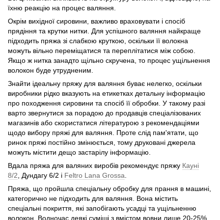
їхню реакцію на процес валяння.
Окрім вихідної сировини, важливо враховувати і спосіб
прядіння та крутки нитки. Для успішного валяння найкраще
підходить пряжа зі слабкою круткою, оскільки її волокна
можуть вільно переміщатися та переплітатися між собою.
Якщо ж нитка занадто щільно скручена, то процес ущільнення
волокон буде утрудненим.
Знайти ідеальну пряжу для валяння буває нелегко, оскільки
виробники рідко вказують на етикетках детальну інформацію
про походження сировини та спосіб її обробки. У такому разі
варто звернутися за порадою до продавців спеціалізованих
магазинів або скористатися літературою з рекомендаціями
щодо вибору пряжі для валяння. Проте слід пам'ятати, що
ринок пряжі постійно змінюється, тому друковані джерела
можуть містити дещо застарілу інформацію.
Вдала пряжа для валяних виробів рекомендує пряжу
Кауні
8/2
, Дундагу 6/2 і
Feltro Lana Grossa
.
Пряжа, що пройшла спеціальну обробку для прання в машині,
категорично не підходить для валяння. Вона містить
спеціальні покриття, які запобігають усадці та ущільненню
волокон. Водночас деякі суміші з вмістом вовни лише 20-25%