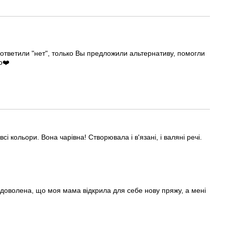
 ответили "нет", только Вы предложили альтернативу, помогли
о❤️
і кольори. Вона чарівна! Створювала і в'язані, і валяні речі.
задоволена, що моя мама відкрила для себе нову пряжу, а мені