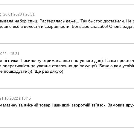
к
20.01.2023 в 20:31
ывала набор спиц. Растерялась даже... Так быстро доставили. Не о
дошло всё в целости и сохранности. Большое спасибо! Очень рада 
2022 в 15:31
ні гачки. Посилочку отримала вже наступного дня). Гачки просто ч
 оперативність та уважне ставлення до покупця). Бажаю вам успіхів
не пошкодуєте ;)). Ще раз дякую).
21.10.2022 в 16:45
агазину за якісний товар і швидкий зворотній зв"язок. Замовив дру