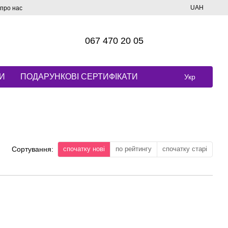
UAH
 про нас
067 470 20 05
И
ПОДАРУНКОВІ СЕРТИФІКАТИ
Укр
спочатку нові
по рейтингу
спочатку старі
Сортування: