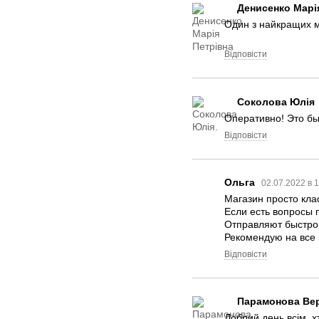
Денисенко Марі
Один з найкращих ма
Відповісти
Соколова Юлія
Оперативно! Это бы
Відповісти
Ольга
02.07.2022 в 
Магазин просто кла
Если есть вопросы п
Отправляют быстро
Рекомендую на все 
Відповісти
Парамонова Ве
Добрий день всім, х