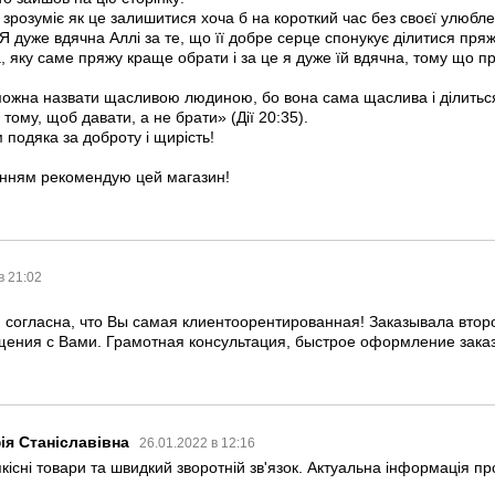
зрозуміє як це залишитися хоча б на короткий час без своєї улюбле
 Я дуже вдячна Аллі за те, що її добре серце спонукує ділитися п
 яку саме пряжу краще обрати і за це я дуже їй вдячна, тому що пр
можна назвати щасливою людиною, бо вона сама щаслива і ділиться
тому, щоб давати, а не брати» (Дії 20:35).
 подяка за доброту і щирість!
енням рекомендую цей магазин!
в 21:02
 согласна, что Вы самая клиентоорентированная! Заказывала втор
щения с Вами. Грамотная консультация, быстрое оформление заказа
ія Станіславівна
26.01.2022 в 12:16
кісні товари та швидкий зворотній зв'язок. Актуальна інформація пр