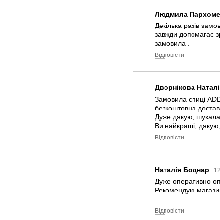
Людмила Пархом
Декілька разів замо
завжди допомагає зр
замовила .
Відповісти
Дворнікова Натал
Замовила спиці ADDI
безкоштовна доставк
Дуже дякую, шукала т
Ви найкращі, дякую,
Відповісти
Наталія Боднар
12
Дуже оперативно оп
Рекомендую магазин
Відповісти