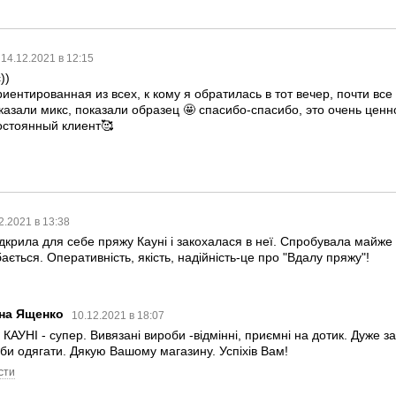
14.12.2021 в 12:15
))
ентированная из всех, к кому я обратилась в тот вечер, почти все
казали микс, показали образец 🤩 спасибо-спасибо, это очень ценн
остоянный клиент🥰
2.2021 в 13:38
дкрила для себе пряжу Кауні і закохалася в неї. Спробувала майже вс
ється. Оперативність, якість, надійність-це про "Вдалу пряжу"!
на Ященко
10.12.2021 в 18:07
КАУНІ - супер. Вивязані вироби -відмінні, приємні на дотик. Дуже 
оби одягати. Дякую Вашому магазину. Успіхів Вам!
сти