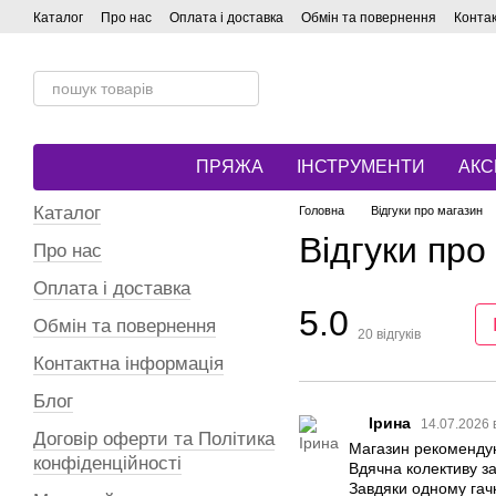
Перейти до основного контенту
Каталог
Про нас
Оплата і доставка
Обмін та повернення
Конта
ПРЯЖА
ІНСТРУМЕНТИ
АКС
Каталог
Головна
Відгуки про магазин
Відгуки про
Про нас
Оплата і доставка
5.0
Обмін та повернення
20
відгуків
Контактна інформація
Блог
Ірина
14.07.2026 
Договір оферти та Політика
Магазин рекоменду
конфіденційності
Вдячна колективу за
Завдяки одному гачк