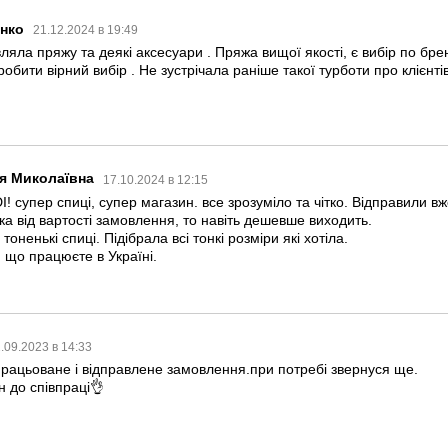
енко
21.12.2024 в 19:49
вляла пряжу та деякі аксесуари . Пряжа вищої якості, є вибір по бре
обити вірний вибір . Не зустрічала раніше такої турботи про клієнтів
ія Миколаївна
17.10.2024 в 12:15
! супер спиці, супер магазин. все зрозуміло та чітко. Відправили в
а від вартості замовлення, то навіть дешевше виходить.
оненькі спиці. Підібрала всі тонкі розміри які хотіла.
 що працюєте в Україні.
.09.2023 в 14:33
рацьоване і відправлене замовлення.при потребі звернуся ще.
 до співпраці👌