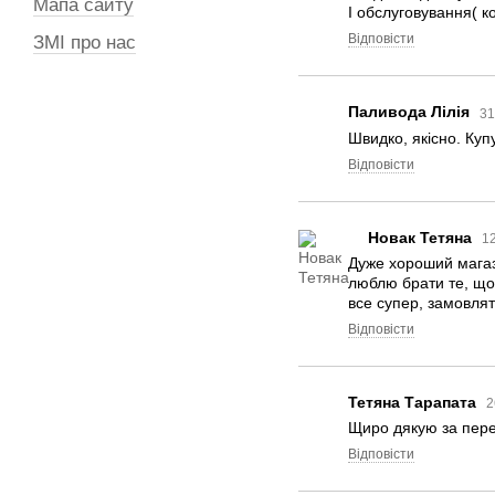
Мапа сайту
І обслуговування( ко
Відповісти
ЗМІ про нас
Паливода Лілія
31
Швидко, якісно. Купу
Відповісти
Новак Тетяна
12
Дуже хороший магази
люблю брати те, що 
все супер, замовлят
Відповісти
Тетяна Тарапата
2
Щиро дякую за перес
Відповісти