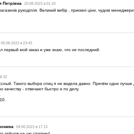
я Петрівна
20.08.2022 в 01:10
газинів рукоділля. Великий вибір , приємні ціни, чудові менеджери 
05.08.2022 в 23:45
л первый мой заказ и уже знаю, что не последний.
16:32
ссный. Такого выбора спиц я не видела давно. Причём одни лучше 
о качеству - отвечают быстро и по делу.
.
10.
роника
09.06.2022 в 17:13
то зайшов на цю сторінку!