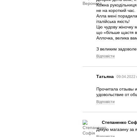
Кожна рукодільниця 
не на короткий час.
Алла мені порадила,
італійська якість!
Цю чудову жіночку 
що «більше щастя в 
Аллочка, велика вам
З великим задовол
Відповісти
Татьяна
09.04.2022 
Прочитала отзывы и
удовольствие от об
Відповісти
Степаненко Соф
Дякую магазину за я
Відповісти