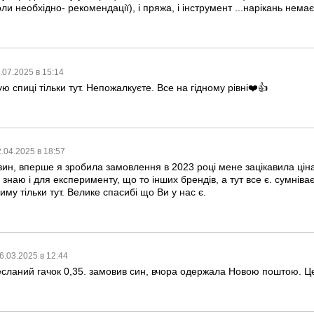
ли необхідно- рекомендації), і пряжа, і інструмент ...нарікань немає
.07.2025 в 15:14
ю спиці тільки тут. Непожалкуєте. Все на гідному рівні❤️👍
.04.2025 в 18:57
н, вперше я зробила замовлення в 2023 році мене зацікавила ціна на
знаю і для експерименту, що то інших брендів, а тут все є. сумніва
иму тільки тут. Велике спасибі що Ви у нас є.
6.03.2025 в 12:44
ланий гачок 0,35. замовив син, вчора одержала Новою поштою. Це п