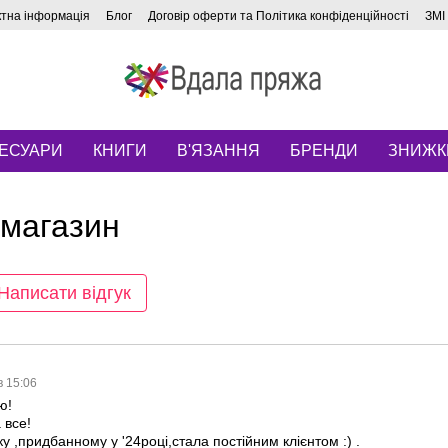
ктна інформація
Блог
Договір оферти та Політика конфіденційності
ЗМІ
ЕСУАРИ
КНИГИ
В'ЯЗАННЯ
БРЕНДИ
ЗНИЖК
 магазин
Написати відгук
в 15:06
ю!
 все!
у ,придбанному у '24році,стала постійним клієнтом :) .