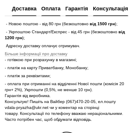
Доставка
Оплата
Гарантія
Консультація
- Новою поштою - від 80 грн (безкоштовно
від 1500 грн
);
- Укрпоштою Стандарт/Експрес - від 45 грн (безкоштовно
від
1200 грн
);
Адресну доставку оплачує отримувач.
Більше інформації про доставку
- готівкою при розрахунку в магазині;
- платіж на карту Приватбанку, Монобанку;
- платіж за реквізитами;
- оплата при отриманні на відділенні Нової пошти (комісія 20
грн+ 2%), Укрпошти (0,5%, не менше 10 грн).
Гарантія від виробника.
Консультую! Пишіть на Вайбер (067)470-20-05, ел.пошту
vdala-pryazha@ukr.net чи у коментар на сторінці
товару. Консультації по телефону вважаю нераціональними.
Часто потрібен час, щоб обдумати відповідь.