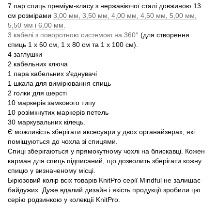
7 пар спиць преміум-класу з нержавіючої сталі довжиною 13
см розмірами
3,00 мм, 3,50 мм, 4,00 мм, 4,50 мм, 5,00 мм,
5,50 мм і 6,00 мм.
3 кабелі з поворотною системою на 360°
(для створення
спиць 1 x 60 см, 1 x 80 см та 1 x 100 см).
4 заглушки
2 кабельних ключа
1 пара кабельних з’єднувачі
1 шкала для вимірювання спиць
2 голки для шерсті
10 маркерів замкового типу
10 розімкнутих маркерів петель
30 маркувальних кілець.
Є можливість зберігати аксесуари у двох органайзерах, які
поміщуються до чохла зі спицями.
Спиці зберігаються у прямокутному чохлі на блискавці. Кожен
карман для спиць підписаний, що дозволить зберігати кожну
спицю у визначеному місці.
Бірюзовий колір всіх товарів KnitPro серії Mindful не залишає
байдужих. Дуже вдалий дизайн і якість продукції зробили цю
серію родзинкою у колекції KnitPro.