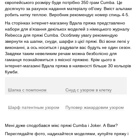
європейського розміру буде потрібно 350 грам Cumba. Це
досягнуто за рахунок надання матеріалу об'єму. Вміст альпаки
робить нитку теплою. Виробник рекомендує номер спиць 4-5.
На сторінках інтернет-магазину Вдала пряжа представлено
набори для в'язання декількох моделей з німецького журналу
Rebecca для пряжі Cumba. Особливу увагу рекомендую
звернути на шапки, снуди, шарфи з цієї пряжі. Всі вони легкі у
виконанні, а ось носиться і радувати вас будуть не один сезон.
Завдяки таким невеликим речам можна безболісно для
гаманця познайомиться з якісної пряжею. Крім цього в
інтернет-магазині Вдала пряжа в наявності більше 30 кольорів
Кумби.
Шапка с помпоном
Снуд с узором в клетку
Шарф патентным узором
Пуловер жакардовим узором
Мені дуже сподобався мікс пряжі Cumba і Joker. А Вам?
Переглядайте фото, надихайтеся моделями, купуйте пряжу і