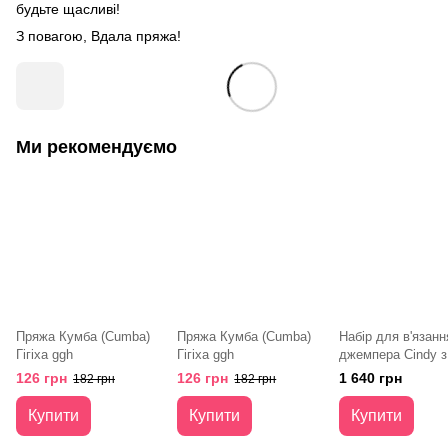
будьте щасливі!
З повагою, Вдала пряжа!
Ми рекомендуємо
Пряжа Кумба (Cumba)
Пряжа Кумба (Cumba)
Набір для в'язанн
Гігіха ggh
Гігіха ggh
джемпера Cindy з
Кумба ggh
126 грн
126 грн
1 640 грн
182 грн
182 грн
Купити
Купити
Купити