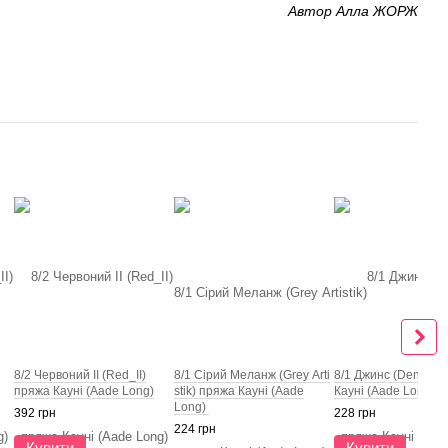
Автор Алла ЖОРЖ
8/2 Червоний ІІ (Red_II)
8/1 Сірий Меланж (Grey Arti
8/1 Джинс (Denim) 
пряжа Кауні (Aade Long)
stik) пряжа Кауні (Aade
Кауні (Aade Long)
Long)
392 грн
228 грн
224 грн
Купити
Купити