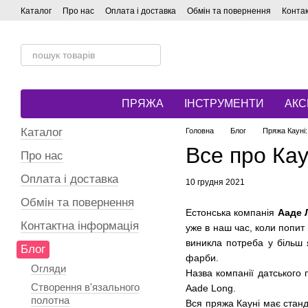
Перейти до основного контенту
Каталог
Про нас
Оплата і доставка
Обмін та повернення
Конта
ПРЯЖА
ІНСТРУМЕНТИ
АКС
Каталог
Головна
Блог
Пряжа Кауні:
Все про Кау
Про нас
Оплата і доставка
10 грудня 2021
Обмін та повернення
Естонська компанія
Ааде 
Контактна інформація
уже в наш час, коли попит
виникла потреба у більш 
Блог
фарби.
Огляди
Назва компанії датського 
Створення в'язального
Aade Long.
полотна
Вся пряжа Кауні має стан