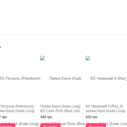
о
 Петроль (Petroleum)
Пряжа Кауні (Aade Long)
8/2 Червоний ІІ (Red_II)
яжа Кауні (Aade Long)
8/2 Синя Лілія (Blue Lila)
пряжа Кауні (Aade Long)
 грн
389 грн
420 грн
Купити
Купити
Купити