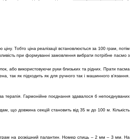
ціну. Тобто ціна реалізації встановлюється за 100 грам, потім
ожливість при формуванні замовлення вибрати потрібне пасмо з
алок, або використовуючи руки близьких та рідних. Прати пасма
а, так як підходить як для ручного так і машинного в’язання.
ова терапія. Гармонійне поєднання здавалося б непоєднуваних
дам, що довжина секцій становить від 35 м до 100 м. Кількість
0 грам на розкішний палантин. Номер спиць – 2 мм – 3 мм. На