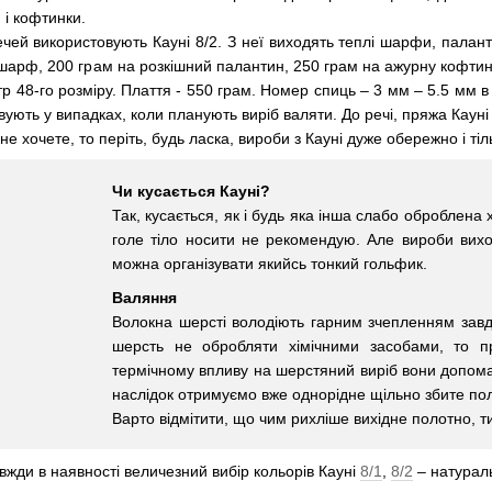
 і кофтинки.
чей використовують Кауні 8/2. З неї виходять теплі шарфи, паланти
арф, 200 грам на розкішний палантин, 250 грам на ажурну кофтинку
р 48-го розміру. Плаття - 550 грам. Номер спиць – 3 мм – 5.5 мм в 
ують у випадках, коли планують виріб валяти. До речі, пряжа Кауні
не хочете, то періть, будь ласка, вироби з Кауні дуже обережно і ті
Чи кусається Кауні?
Так, кусається, як і будь яка інша слабо оброблена
голе тіло носити не рекомендую. Але вироби вихо
можна організувати якийсь тонкий гольфик.
Валяння
Волокна шерсті володіють гарним зчепленням завд
шерсть не обробляти хімічними засобами, то п
термічному впливу на шерстяний виріб вони допома
наслідок отримуємо вже однорідне щільно збите по
Варто відмітити, що чим рихліше вихідне полотно, т
вжди в наявності величезний вибір кольорів Кауні
8/1
,
8/2
– натураль