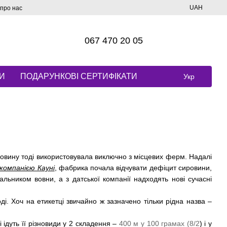
UAH
 про нас
067 470 20 05
И
ПОДАРУНКОВІ СЕРТИФІКАТИ
Укр
овину тоді використовувала виключно з місцевих ферм. Надалі
компанією Кауні
, фабрика почала відчувати дефіцит сировини,
льником вовни, а з датської компанії надходять нові сучасні
і. Хоч на етикетці звичайно ж зазначено тільки рідна назва –
і ідуть її різновиди у 2 складення –
400 м у 100 грамах (8/2
) і у