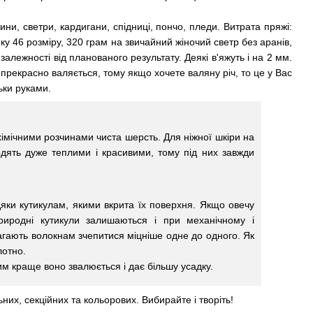
ни, светри, кардигани, спідниці, пончо, пледи. Витрата пряжі:
 46 розміру, 320 грам на звичайний жіночий светр без аранів,
залежності від планованого результату. Деякі в'яжуть і на 2 мм.
 прекрасно валяється, тому якщо хочете валяну річ, то це у Вас
льки руками.
 хімічними розчинами чиста шерсть. Для ніжної шкіри на
дять дуже теплими і красивими, тому під них завжди
яки кутикулам, якими вкрита їх поверхня. Якщо овечу
риродні кутикули залишаються і при механічному і
гають волокнам зчепитися міцніше одне до одного. Як
лотно.
им краще воно звалюється і дає більшу усадку.
них, секційних та кольорових. Вибирайте і творіть!