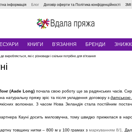
ктна інформація
Блог
Договір оферти та Політика конфіденційності
ЗМІ
ЕСУАРИ
КНИГИ
В'ЯЗАННЯ
БРЕНДИ
ЗНИЖК
 де виробляється, які є різновиди і скільки потрібно для в'язання
ні
Лонг (Aade Long)
почала свою роботу ще за радянських часів. Сир
 на натуральну пряжу зріс та після укладення договору з
датською 
якісних волокнах. З часом Нова Зеландія стала постійним постача
партнера Кауні досить милозвучна, тому швидко прижилася в народ
дартну товщину нитки – 800 м у 100 грамах з
маркуванням 8/1
. Дал