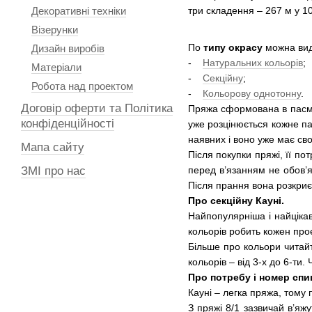
Декоративні техніки
три складення – 267 м у 100
Візерунки
По
типу окрасу
можна вид
Дизайн виробів
-
Натуральних кольорів
;
Матеріали
-
Секційну
;
Робота над проектом
-
Кольорову однотонну
.
Договір оферти та Політика
Пряжа сформована в пасма,
конфіденційності
уже розцінюється кожне па
наявних і воно уже має св
Мапа сайту
Після покупки пряжі, її п
перед в’язанням не обов’я
ЗМІ про нас
Після прання вона розкриє
Про секційну Кауні.
Найпопулярніша і найціка
кольорів робить кожен прое
Більше про кольори читайт
кольорів – від 3-х до 6-ти.
Про потребу і номер спи
Кауні – легка пряжа, тому 
З пряжі 8/1 зазвичай в’яж