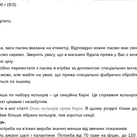
 г (8/3).
ілить:
 вага пасма вказана на етикетці. Відповідно кожне пасмо має свою 
смо окремо. Зверніть увагу, що в магазині Вдала пряжа у Вас є м
ою ціну.
отрібно перемотати з пасма в клубки за допомогою спеціальних мот
зково, але майте на увазі, що пряжа спеціально фабрично оброблен
ться по іншому.
віша по набору кольорів – це секційна Кауні. Це справжня кольор
кт цікавим і незабутнім.
е в мої статті
Опис кольорів пряжі Кауні.
В цьому розділі тільки до
 Чим більше зібрано кольорів, тим коротші секції.
ць.
потреба на в’язані вироби значно менша від звичних показників.
уть ажурні шалі і палантини. Потреба від 70 грам на фішю, до 12