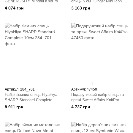
GENEROSITY Mindful KnitPro
спиць 5 см "Ginger Mini Icon"
KnitPro
4 074 грн
3 163 грн
1
Артикул: 284_701
Артикул: 47450
Набір з'ємних спиць HiyaHiya
Подарунковий набір спиць та
SHARP Standard Complete
пряжі Sweet Affairs KnitPro
10см
8 911 грн
4 737 грн