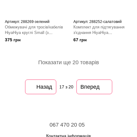
Артикул: 288269-зелений
Артикул: 288252-салатовий
Обмежувачі для тросів/кабелів
Комплект для підтягування
HiyaHiya круглі Small (з
з'єднання HiyaHiya
різьбою)
(гумка+ключ)
375 грн
67 грн
Показати ще 20 товарів
Назад
Вперед
17
з 20
067 470 20 05
Контактна інформація