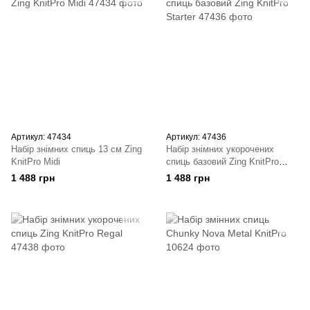
Артикул: 47434
Артикул: 47436
Набір знімних спиць 13 см Zing
Набір знімних укорочених
KnitPro Midi
спиць базовий Zing KnitPro
Starter
1 488 грн
1 488 грн