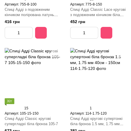
Артикул: 755-8-100
Артикул: 775-8-150
Спиці Адді з подовженим
Спиці Адді Classic Lace кругові
кінчиком полірована латунь
з подовженим кінчиком біла
Класік Лейс 755-7
бронза, 775-7
416 грн
452 грн
Хіт
15
1
Артикул: 105-15-150
Артикул: 114-1.75-120
Спиці Адді Classic кругові
Спиці Адді кругові супертонкі
супергладкі біла бронза 105-7
біла бронза 1.5 мм, 1.75 мм
40см - 150см
673 грн
381 грн