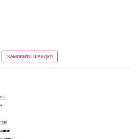
Замовити швидко
tic
мм
гові
міній
індричні