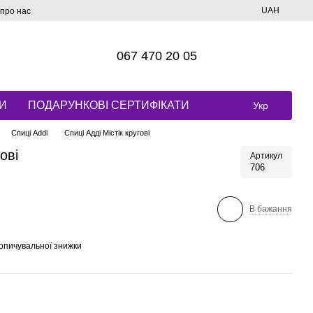
UAH
 про нас
067 470 20 05
И
ПОДАРУНКОВІ СЕРТИФІКАТИ
Укр
Спиці Addi
Спиці Адді Містік кругові
ові
Артикул
706
В бажання
опичувальної знижки