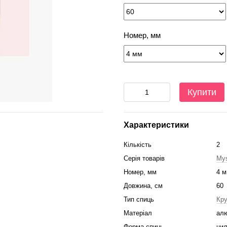
Номер, мм
Купити
Характеристики
Кількість
2
Серія товарів
Mys
Номер, мм
4 
Довжина, см
60
Тип спиць
Кру
Матеріал
алю
Форма спиць
цил