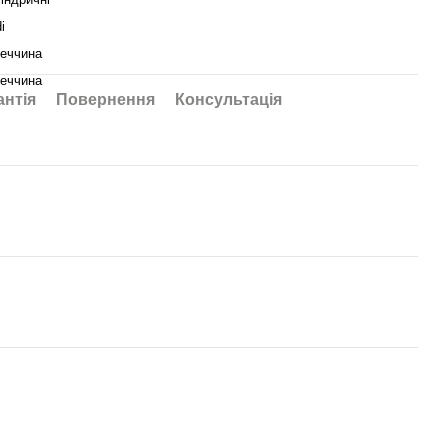
i
еччина
еччина
антія
Повернення
Консультація