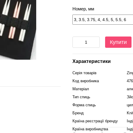
Номер, мм
Купити
Характеристики
Серія товарів
Zin
Код виробника
476
Матеріал
алю
Тип спиць
Зйо
Форма спиць
цил
Бренд
Kni
Країна реєстрації бренду
Інд
Країна виробництва
Інд