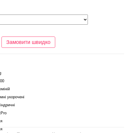
Замовити швидко
g
00
міній
мні укорочені
індричні
tPro
ія
ія