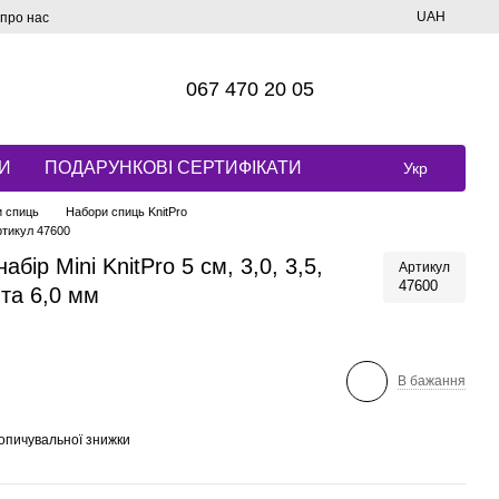
UAH
 про нас
067 470 20 05
И
ПОДАРУНКОВІ СЕРТИФІКАТИ
Укр
 спиць
Набори спиць KnitPro
артикул 47600
бір Mini KnitPro 5 см, 3,0, 3,5,
Артикул
47600
5 та 6,0 мм
В бажання
опичувальної знижки