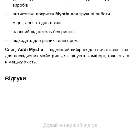
виробів
антиковзке покриття
Mystic
для зручної роботи
міцні, легкі та довговічні
плавний хід петель без ривків
підходять для різних типів пряжі
Спиці
Addi Mystic
— відмінний вибір як для початківців, так і
для досвідчених майстринь, які цінують комфорт, точність та
німецьку якість.
Відгуки
Додайте перший відгук