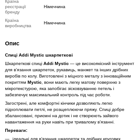
Країна
реєстрації
Німеччина
бренду
Країна
Німеччина
виробництва
Опис
Спиці Addi
Mystic
шкарпеткові
Шкарпеткові спиці
Addi
Mystic
— це високоякісний інструмент
для в’язання шкарпеток, рукавиць, манжет та інших дрібних
виробів по колу. Виготовлені з міцного металу з інноваційним
покриттям
Mystic
, вони мають легку матову поверхню з
мікротекстурою, яка запобігає зісковзуванню петель і
забезпечує максимальний контроль під час роботи.
Загострені, але комфортні кінчики дозволяють легко
підхоплювати петлі, не розщеплюючи пряжу. Спиці добре
збалансовані, приємні на дотик і не створюють зайвого
навантаження на руки навіть при тривалому в’язанні.
Переваги:
ідеальні для в’язання шкарпеток та дрібних кругових