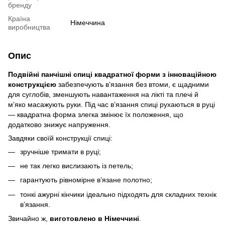
бренду
Країна
Німеччина
виробництва
Опис
Подвійні панчішні спиці квадратної форми з інноваційною
конструкцією
забезпечують в’язання без втоми, є щадними
для суглобів, зменшують навантаження на лікті та плечі й
м’яко масажують руки. Під час в’язання спиці рухаються в руці
— квадратна форма злегка змінює їх положення, що
додатково знижує напруження.
Завдяки своїй конструкції спиці:
зручніше тримати в руці;
не так легко вислизають із петель;
гарантують рівномірне в’язане полотно;
тонкі ажурні кінчики ідеально підходять для складних технік
в’язання.
Звичайно ж,
виготовлено в Німеччині
.