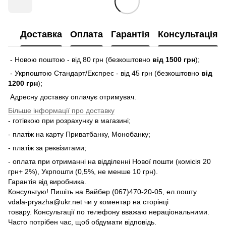
Доставка
Оплата
Гарантія
Консультація
- Новою поштою - від 80 грн (безкоштовно
від 1500 грн
);
- Укрпоштою Стандарт/Експрес - від 45 грн (безкоштовно
від
1200 грн
);
Адресну доставку оплачує отримувач.
Більше інформації про доставку
- готівкою при розрахунку в магазині;
- платіж на карту Приватбанку, Монобанку;
- платіж за реквізитами;
- оплата при отриманні на відділенні Нової пошти (комісія 20
грн+ 2%), Укрпошти (0,5%, не менше 10 грн).
Гарантія від виробника.
Консультую! Пишіть на Вайбер (067)470-20-05, ел.пошту
vdala-pryazha@ukr.net чи у коментар на сторінці
товару. Консультації по телефону вважаю нераціональними.
Часто потрібен час, щоб обдумати відповідь.