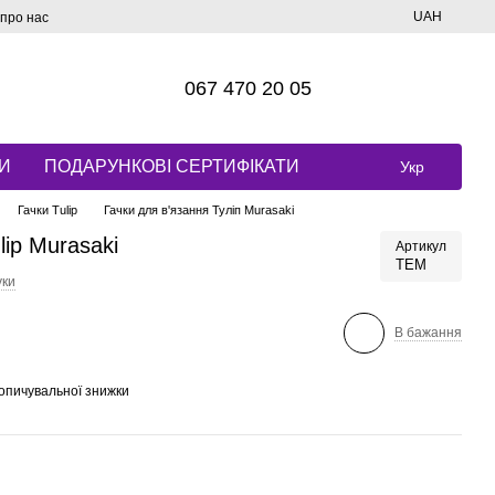
UAH
 про нас
067 470 20 05
И
ПОДАРУНКОВІ СЕРТИФІКАТИ
Укр
Гачки Tulip
Гачки для в'язання Туліп Murasaki
lip Murasaki
Артикул
TEM
уки
В бажання
опичувальної знижки