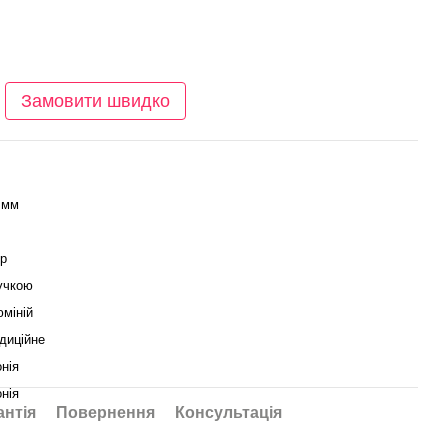
Замовити швидко
 мм
ip
учкою
міній
диційне
нія
нія
антія
Повернення
Консультація