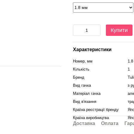
Купити
Характеристики
Номер, мм
1.8
Кількість
1
Бренд
Tul
Вид гачка
з р
Матеріал гачка
алю
Вид в'язання
тра
Країна реєстрації бренду
Япо
Країна виробництва
Япо
Доставка
Оплата
Гар