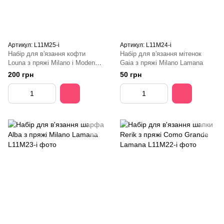
Артикул: L11M25-i
Артикул: L11M24-і
Набір для в'язання кофти
Набір для в'язання мітенок
Louna з пряжі Milano і Modena
Gaia з пряжі Milano Lamana
Lamana
200 грн
50 грн