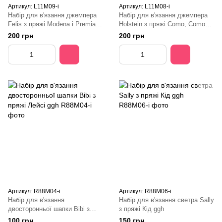
Артикул: L11M09-i
Артикул: L11M08-i
Набір для в'язання джемпера
Набір для в'язання джемпера
Felis з пряжі Modena і Premia
Holstein з пряжі Como, Como
Lamana
Tweed і Piura Arte Lamana
200 грн
200 грн
Артикул: R88M04-і
Артикул: R88M06-і
Набір для в'язання
Набір для в'язання светра Sally
двосторонньої шапки Bibi з
з пряжі Кід ggh
пряжі Лейсі ggh
100 грн
150 грн