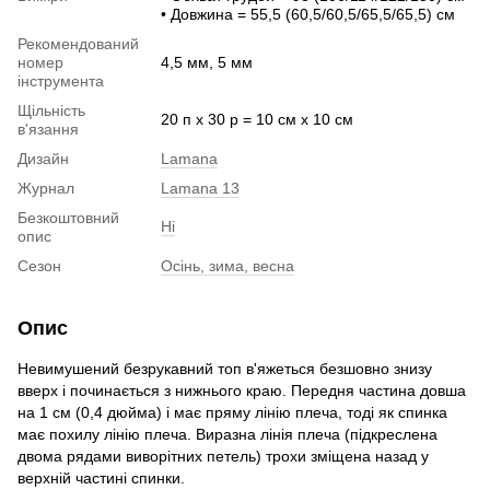
• Довжина = 55,5 (60,5/60,5/65,5/65,5) см
Рекомендований
номер
4,5 мм, 5 мм
інструмента
Щільність
20 п х 30 р = 10 см х 10 см
в'язання
Дизайн
Lamana
Журнал
Lamana 13
Безкоштовний
Ні
опис
Сезон
Осінь, зима, весна
Опис
Невимушений безрукавний топ в'яжеться безшовно знизу
вверх і починається з нижнього краю. Передня частина довша
на 1 см (0,4 дюйма) і має пряму лінію плеча, тоді як спинка
має похилу лінію плеча. Виразна лінія плеча (підкреслена
двома рядами виворітних петель) трохи зміщена назад у
верхній частині спинки.