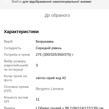
Ввійти
для відображення накопичувальної знижки
%
До обраного
Характеристики
Виріб
Безрукавка
Складність
Середній рівень
Потреба в пряжі
275 (300/325/350/375) г
Вибір розміру
(європейський)
S
чи інструкції
Колір пряжі на
світло-сірий код 42
фото
Основна пряжа
Bergamo Lamana
(ОП)
Кількість мотків
11
ОП
Виміри
• Обхват грудей = 98 (106/114/122/130) см