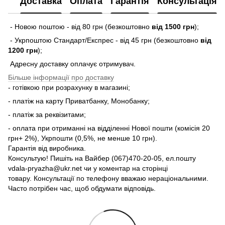
Доставка
Оплата
Гарантія
Консультація
- Новою поштою - від 80 грн (безкоштовно
від 1500 грн
);
- Укрпоштою Стандарт/Експрес - від 45 грн (безкоштовно
від
1200 грн
);
Адресну доставку оплачує отримувач.
Більше інформації про доставку
- готівкою при розрахунку в магазині;
- платіж на карту Приватбанку, Монобанку;
- платіж за реквізитами;
- оплата при отриманні на відділенні Нової пошти (комісія 20
грн+ 2%), Укрпошти (0,5%, не менше 10 грн).
Гарантія від виробника.
Консультую! Пишіть на Вайбер (067)470-20-05, ел.пошту
vdala-pryazha@ukr.net чи у коментар на сторінці
товару. Консультації по телефону вважаю нераціональними.
Часто потрібен час, щоб обдумати відповідь.