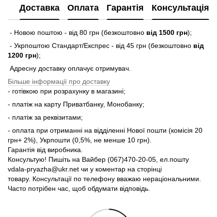
Доставка
Оплата
Гарантія
Консультація
- Новою поштою - від 80 грн (безкоштовно
від 1500 грн
);
- Укрпоштою Стандарт/Експрес - від 45 грн (безкоштовно
від
1200 грн
);
Адресну доставку оплачує отримувач.
Більше інформації про доставку
- готівкою при розрахунку в магазині;
- платіж на карту Приватбанку, Монобанку;
- платіж за реквізитами;
- оплата при отриманні на відділенні Нової пошти (комісія 20
грн+ 2%), Укрпошти (0,5%, не менше 10 грн).
Гарантія від виробника.
Консультую! Пишіть на Вайбер (067)470-20-05, ел.пошту
vdala-pryazha@ukr.net чи у коментар на сторінці
товару. Консультації по телефону вважаю нераціональними.
Часто потрібен час, щоб обдумати відповідь.