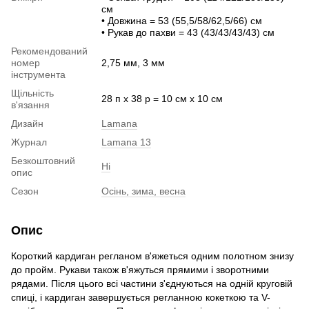
см
• Довжина = 53 (55,5/58/62,5/66) см
• Рукав до пахви = 43 (43/43/43/43) см
Рекомендований
номер
2,75 мм, 3 мм
інструмента
Щільність
28 п х 38 р = 10 см х 10 см
в'язання
Дизайн
Lamana
Журнал
Lamana 13
Безкоштовний
Ні
опис
Сезон
Осінь, зима, весна
Опис
Короткий кардиган регланом в'яжеться одним полотном знизу
до пройм. Рукави також в'яжуться прямими і зворотними
рядами. Після цього всі частини з'єднуються на одній круговій
спиці, і кардиган завершується регланною кокеткою та V-