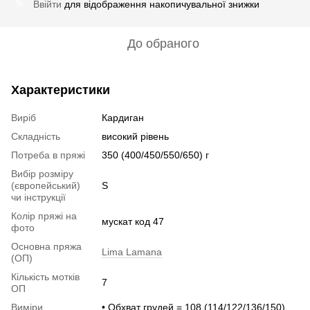
Ввійти
для відображення накопичувальної знижки
%
До обраного
Характеристики
Виріб
Кардиган
Складність
високий рівень
Потреба в пряжі
350 (400/450/550/650) г
Вибір розміру
(європейський)
S
чи інструкції
Колір пряжі на
мускат код 47
фото
Основна пряжа
Lima Lamana
(ОП)
Кількість мотків
7
ОП
Виміри
• Обхват грудей = 108 (114/122/136/150)