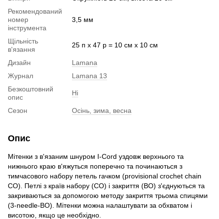
Рекомендований
номер
3,5 мм
інструмента
Щільність
25 п х 47 р = 10 см х 10 см
в'язання
Дизайн
Lamana
Журнал
Lamana 13
Безкоштовний
Ні
опис
Сезон
Осінь, зима, весна
Опис
Мітенки з в'язаним шнуром I-Cord уздовж верхнього та
нижнього краю в'яжуться поперечно та починаються з
тимчасового набору петель гачком (provisional crochet chain
CO). Петлі з країв набору (CO) і закриття (BO) з'єднуються та
закриваються за допомогою методу закриття трьома спицями
(3-needle-BO). Мітенки можна налаштувати за обхватом і
висотою, якщо це необхідно.