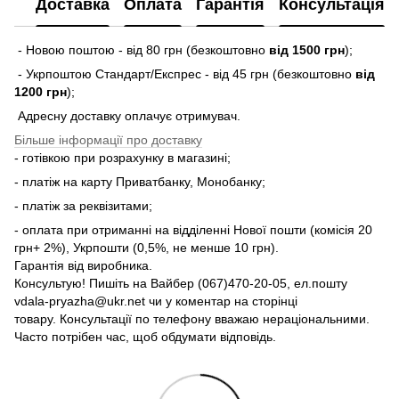
Доставка
Оплата
Гарантія
Консультація
- Новою поштою - від 80 грн (безкоштовно
від 1500 грн
);
- Укрпоштою Стандарт/Експрес - від 45 грн (безкоштовно
від
1200 грн
);
Адресну доставку оплачує отримувач.
Більше інформації про доставку
- готівкою при розрахунку в магазині;
- платіж на карту Приватбанку, Монобанку;
- платіж за реквізитами;
- оплата при отриманні на відділенні Нової пошти (комісія 20
грн+ 2%), Укрпошти (0,5%, не менше 10 грн).
Гарантія від виробника.
Консультую! Пишіть на Вайбер (067)470-20-05, ел.пошту
vdala-pryazha@ukr.net чи у коментар на сторінці
товару. Консультації по телефону вважаю нераціональними.
Часто потрібен час, щоб обдумати відповідь.