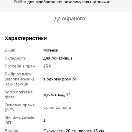
Ввійти
для відображення накопичувальної знижки
%
До обраного
Характеристики
Виріб
Мітенки
Складність
для початківців
Потреба в пряжі
25 г
Вибір розміру
(європейський)
в одному розмірі
чи інструкції
Колір пряжі на
мускат, код 47
фото
Основна пряжа
Como Lamana
(ОП)
Кількість мотків
1
ОП
Виміри
Окружність 20 см, висота 16 см