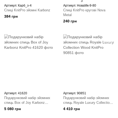
3
Артикул: Карб_з-4
Артикул: НоваМк-9-80
Спиці KnitPro зйомні Karbonz
Спиці KnitPro кругові Nova
Metal
384 грн
240 грн
Артикул: 41620
Артикул: 90851
Подарунковий набір зйомних
Подарунковий набір зйомних
спиць Box of Joy Karbonz
спиць Royale Luxury Collection
KnitPro
Wood KnitPro
5 080 грн
4 410 грн