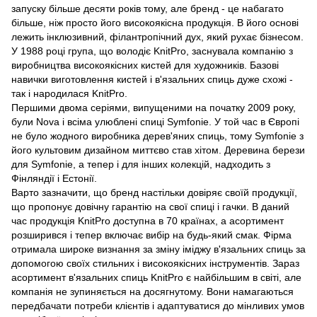
запуску більше десяти років тому, але бренд - це набагато
більше, ніж просто його високоякісна продукція. В його основі
лежить інклюзивний, філантропічний дух, який рухає бізнесом.
У 1988 році група, що володіє KnitPro, заснувала компанію з
виробництва високоякісних кистей для художників. Базові
навички виготовлення кистей і в'язальних спиць дуже схожі -
так і народилася KnitPro.
Першими двома серіями, випущеними на початку 2009 року,
були Nova і всіма улюблені спиці Symfonie. У той час в Європі
не було жодного виробника дерев'яних спиць, тому Symfonie з
його культовим дизайном миттєво став хітом. Деревина берези
для Symfonie, а тепер і для інших колекцій, надходить з
Фінляндії і Естонії.
Варто зазначити, що бренд настільки довіряє своїй продукції,
що пропонує довічну гарантію на свої спиці і гачки. В даний
час продукція KnitPro доступна в 70 країнах, а асортимент
розширився і тепер включає вибір на будь-який смак. Фірма
отримала широке визнання за зміну іміджу в'язальних спиць за
допомогою своїх стильних і високоякісних інструментів. Зараз
асортимент в'язальних спиць KnitPro є найбільшим в світі, але
компанія не зупиняється на досягнутому. Вони намагаються
передбачати потреби клієнтів і адаптуватися до мінливих умов