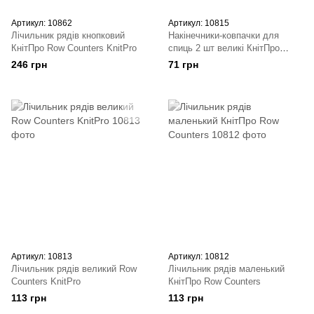
Артикул: 10862
Артикул: 10815
Лічильник рядів кнопковий
Накінечники-ковпачки для
КнітПро Row Counters KnitPro
спиць 2 шт великі КнітПро
Point Protector
246 грн
71 грн
Артикул: 10813
Артикул: 10812
Лічильник рядів великий Row
Лічильник рядів маленький
Counters KnitPro
КнітПро Row Counters
113 грн
113 грн