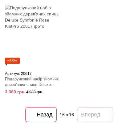
−33%
Артикул: 20617
Подарунковий набір зйомних
дерев'яних спиць Deluxe
Symfonie Rose KnitPro
3 360 грн
4 980 грн
Назад
Вперед
16
з 16