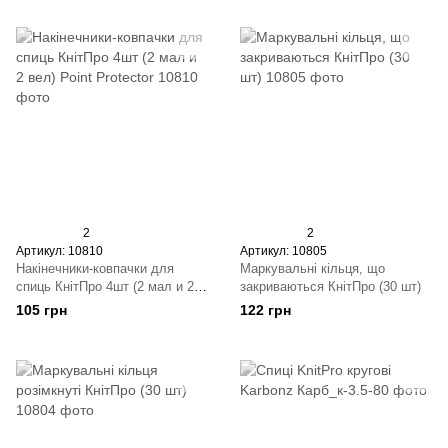
2
2
Артикул: 10810
Артикул: 10805
Накінечники-ковпачки для
Маркувальні кільця, що
спиць КнітПро 4шт (2 мал и 2
закриваються КнітПро (30 шт)
вел) Point Protector
105 грн
122 грн