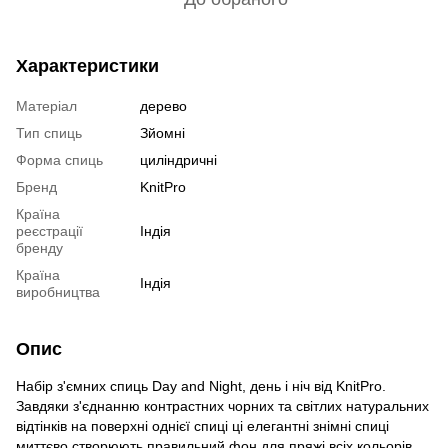
Характеристики
Матеріал
дерево
Тип спиць
Зйомні
Форма спиць
циліндричні
Бренд
KnitPro
Країна
реєстрації
Індія
бренду
Країна
Індія
виробництва
Опис
Набір з'ємних спиць Day and Night, день і ніч від KnitPro.
Завдяки з'єднанню контрастних чорних та світлих натуральних
відтінків на поверхні однієї спиці ці елегантні знімні спиці
миттєво створюють правильний фон для пряжі всіх кольорів.