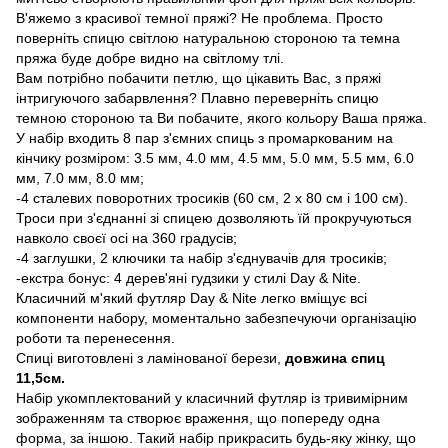
В'яжемо з красивої темної пряжі? Не проблема. Просто
поверніть спицю світлою натуральною стороною та темна
пряжа буде добре видно на світлому тлі.
Вам потрібно побачити петлю, що цікавить Вас, з пряжі
інтригуючого забарвлення? Плавно переверніть спицю
темною стороною та Ви побачите, якого кольору Ваша пряжа.
У набір входить 8 пар з'ємних спиць з промаркованим на
кінчику розміром: 3.5 мм, 4.0 мм, 4.5 мм, 5.0 мм, 5.5 мм, 6.0
мм, 7.0 мм, 8.0 мм;
-4 сталевих поворотних тросиків (60 см, 2 х 80 см і 100 см).
Троси при з'єднанні зі спицею дозволяють їй прокручуються
навколо своєї осі на 360 градусів;
-4 заглушки, 2 ключики та набір з'єднувачів для тросиків;
-екстра бонус: 4 дерев'яні гудзики у стилі Day & Nite.
Класичний м'який футляр Day & Nite легко вміщує всі
компоненти набору, моментально забезпечуючи організацію
роботи та перенесення.
Спиці виготовлені з ламінованої берези,
довжина спиц
11,5см.
Набір укомплектований у класичний футляр із тривимірним
зображенням та створює враження, що попереду одна
форма, за іншою. Такий набір прикрасить будь-яку жінку, що