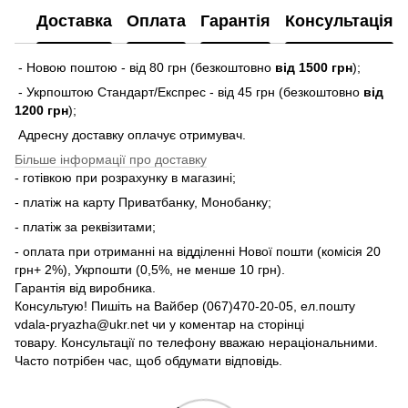
Доставка
Оплата
Гарантія
Консультація
- Новою поштою - від 80 грн (безкоштовно
від 1500 грн
);
- Укрпоштою Стандарт/Експрес - від 45 грн (безкоштовно
від
1200 грн
);
Адресну доставку оплачує отримувач.
Більше інформації про доставку
- готівкою при розрахунку в магазині;
- платіж на карту Приватбанку, Монобанку;
- платіж за реквізитами;
- оплата при отриманні на відділенні Нової пошти (комісія 20
грн+ 2%), Укрпошти (0,5%, не менше 10 грн).
Гарантія від виробника.
Консультую! Пишіть на Вайбер (067)470-20-05, ел.пошту
vdala-pryazha@ukr.net чи у коментар на сторінці
товару. Консультації по телефону вважаю нераціональними.
Часто потрібен час, щоб обдумати відповідь.