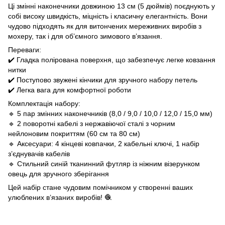
Ці змінні наконечники довжиною 13 см (5 дюймів) поєднують у
собі високу швидкість, міцність і класичну елегантність. Вони
чудово підходять як для витончених мереживних виробів з
мохеру, так і для об’ємного зимового в’язання.
Переваги:
✔️ Гладка полірована поверхня, що забезпечує легке ковзання
нитки
✔️ Поступово звужені кінчики для зручного набору петель
✔️ Легка вага для комфортної роботи
Комплектація набору:
🔹 5 пар змінних наконечників (8,0 / 9,0 / 10,0 / 12,0 / 15,0 мм)
🔹 2 поворотні кабелі з нержавіючої сталі з чорним
нейлоновим покриттям (60 см та 80 см)
🔹 Аксесуари: 4 кінцеві ковпачки, 2 кабельні ключі, 1 набір
з’єднувачів кабелів
🔹 Стильний синій тканинний футляр із ніжним візерунком
овець для зручного зберігання
Цей набір стане чудовим помічником у створенні ваших
улюблених в’язаних виробів! 🧶