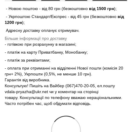
- Новою поштою - від 80 грн (безкоштовно
від 1500 грн
);
- Укрпоштою Стандарт/Експрес - від 45 грн (безкоштовно
від
1200 грн
);
Адресну доставку оплачує отримувач.
Більше інформації про доставку
- готівкою при розрахунку в магазині;
- платіж на карту Приватбанку, Монобанку;
- платіж за реквізитами;
- оплата при отриманні на відділенні Нової пошти (комісія 20
грн+ 2%), Укрпошти (0,5%, не менше 10 грн).
Гарантія від виробника.
Консультую! Пишіть на Вайбер (067)470-20-05, ел.пошту
vdala-pryazha@ukr.net чи у коментар на сторінці
товару. Консультації по телефону вважаю нераціональними.
Часто потрібен час, щоб обдумати відповідь.