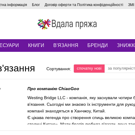
ктна інформація
Блог
Договір оферти та Політика конфіденційності
ЗМІ
ЕСУАРИ
КНИГИ
В'ЯЗАННЯ
БРЕНДИ
ЗНИЖК
в'язання
спочатку нові
за популярніс
Сортування:
Про компанію ChiaoGoo
Westing Bridge LLC - компанія, яку заснували чотири 
в'язання. Сьогодні ми знаємо їх інструменти для ру
компанії знаходяться в Ханчжоу, Китай.
Є цікава легенда про створення спиць великою компа
столиці Китаю». Мати братів любила в'язати, вона та
Згодом вона стала тестувати спиці, які виробляли юн