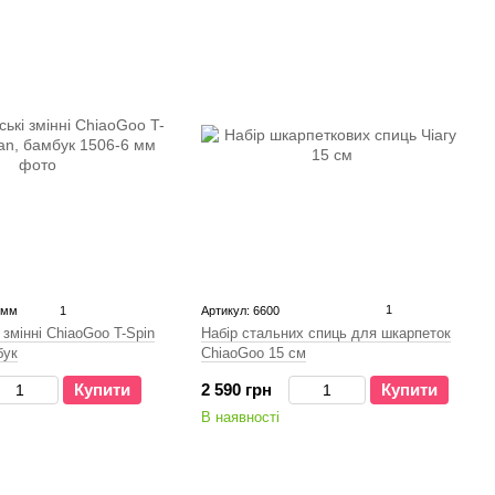
1
 мм
1
Артикул: 6600
Набір стальних спиць для шкарпеток
і змінні ChiaoGoo T-Spin
ChiaoGoo 15 см
бук
2 590 грн
Купити
Купити
В наявності