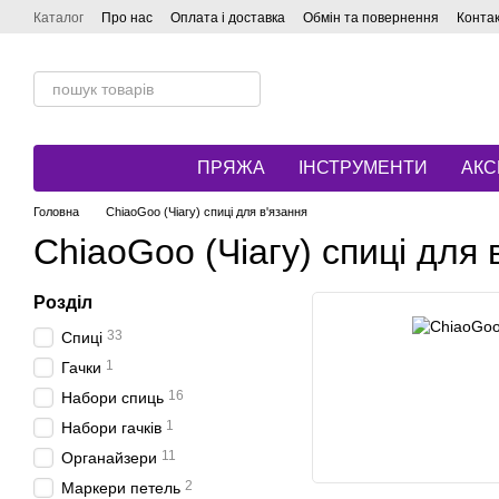
Перейти до основного контенту
Каталог
Про нас
Оплата і доставка
Обмін та повернення
Конта
ПРЯЖА
ІНСТРУМЕНТИ
АКС
Головна
ChiaoGoo (Чіагу) спиці для в'язання
ChiaoGoo (Чіагу) спиці для 
Розділ
33
Спиці
1
Гачки
16
Набори спиць
1
Набори гачків
11
Органайзери
2
Маркери петель