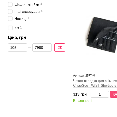
4
Шкали, лінійки
4
Інші аксесуари
1
Ножиці
1
Хіт
Ціна, грн
Від Ціна, грн
До Ціна, грн
ОК
Артикул: 2577-M
Чохол-вкладка для знімних
ChiaoGoo TWIST Shorties 5 
313 грн
Ку
В наявності