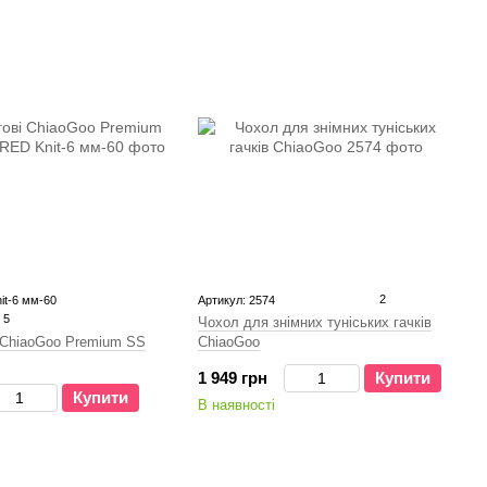
2
it-6 мм-60
Артикул: 2574
5
Чохол для знімних туніських гачків
і ChiaoGoo Premium SS
ChiaoGoo
1 949 грн
Купити
Купити
В наявності