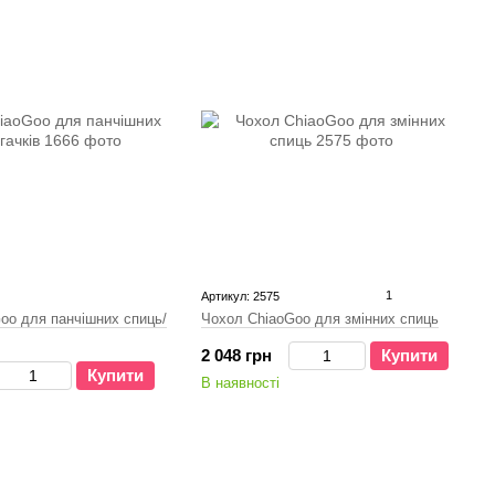
1
Артикул: 2575
oo для панчішних спиць/
Чохол ChiaoGoo для змінних спиць
2 048 грн
Купити
Купити
В наявності