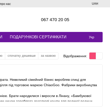
UAH
 про нас
067 470 20 05
И
ПОДАРУНКОВІ СЕРТИФІКАТИ
Укр
тю
спочатку дешевше
за назвою
Відображення:
брата. Невеликий сімейний бізнес виробляв спиці для
коділля під торговою маркою ChiaoGoo. Фабрики виробництва
нією. Брати народилися і виросли в Лінану, «Бамбукової
ким чином заробляла додаткові кошти для великої родини.
аки. Мати іноді просила виправити недоліки в спицях, що