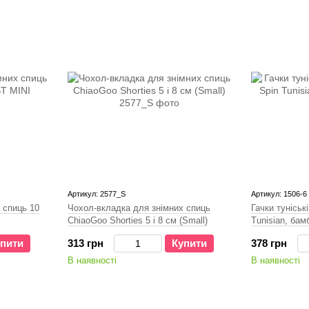
Артикул: 2577_S
Артикул: 1506-6
 спиць 10
Чохол-вкладка для знімних спиць
Гачки туніськ
ChiaoGoo Shorties 5 і 8 см (Small)
Tunisian, бам
пити
313 грн
Купити
378 грн
В наявності
В наявності