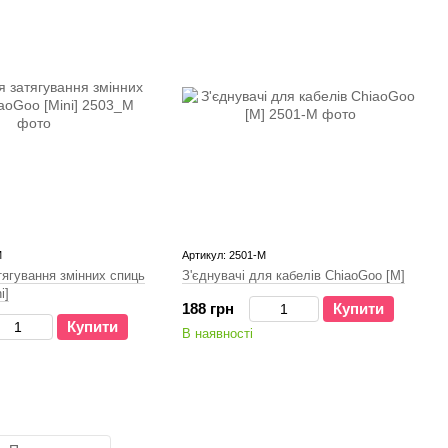
M
Артикул: 2501-M
тягування змінних спиць
З'єднувачі для кабелів ChiaoGoo [M]
i]
188 грн
Купити
Купити
В наявності