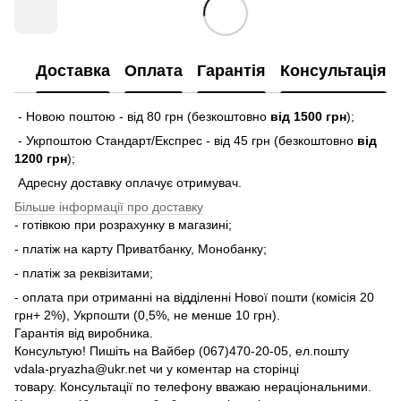
Доставка
Оплата
Гарантія
Консультація
- Новою поштою - від 80 грн (безкоштовно
від 1500 грн
);
- Укрпоштою Стандарт/Експрес - від 45 грн (безкоштовно
від
1200 грн
);
Адресну доставку оплачує отримувач.
Більше інформації про доставку
- готівкою при розрахунку в магазині;
- платіж на карту Приватбанку, Монобанку;
- платіж за реквізитами;
- оплата при отриманні на відділенні Нової пошти (комісія 20
грн+ 2%), Укрпошти (0,5%, не менше 10 грн).
Гарантія від виробника.
Консультую! Пишіть на Вайбер (067)470-20-05, ел.пошту
vdala-pryazha@ukr.net чи у коментар на сторінці
товару. Консультації по телефону вважаю нераціональними.