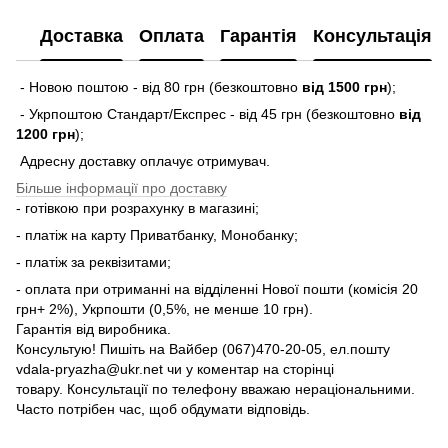
Доставка
Оплата
Гарантія
Консультація
- Новою поштою - від 80 грн (безкоштовно
від 1500 грн
);
- Укрпоштою Стандарт/Експрес - від 45 грн (безкоштовно
від
1200 грн
);
Адресну доставку оплачує отримувач.
Більше інформації про доставку
- готівкою при розрахунку в магазині;
- платіж на карту Приватбанку, Монобанку;
- платіж за реквізитами;
- оплата при отриманні на відділенні Нової пошти (комісія 20
грн+ 2%), Укрпошти (0,5%, не менше 10 грн).
Гарантія від виробника.
Консультую! Пишіть на Вайбер (067)470-20-05, ел.пошту
vdala-pryazha@ukr.net чи у коментар на сторінці
товару. Консультації по телефону вважаю нераціональними.
Часто потрібен час, щоб обдумати відповідь.