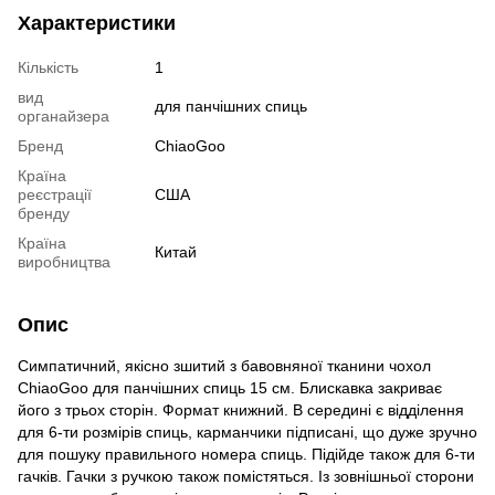
Характеристики
Кількість
1
вид
для панчішних спиць
органайзера
Бренд
ChiaoGoo
Країна
реєстрації
США
бренду
Країна
Китай
виробництва
Опис
Симпатичний, якісно зшитий з бавовняної тканини чохол
ChiaoGoo для панчішних спиць 15 см. Блискавка закриває
його з трьох сторін. Формат книжний. В середині є відділення
для 6-ти розмірів спиць, карманчики підписані, що дуже зручно
для пошуку правильного номера спиць. Підійде також для 6-ти
гачків. Гачки з ручкою також помістяться. Із зовнішньої сторони