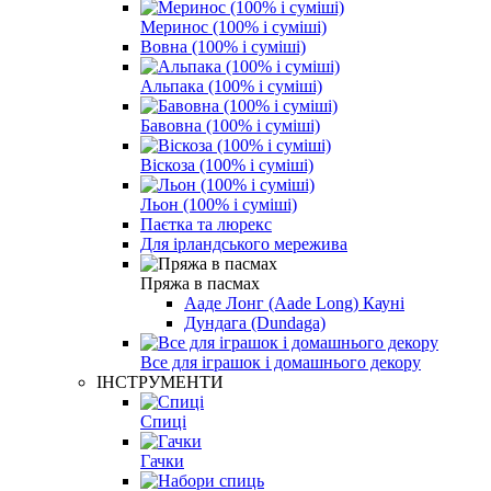
Меринос (100% і суміші)
Вовна (100% і суміші)
Альпака (100% і суміші)
Бавовна (100% і суміші)
Віскоза (100% і суміші)
Льон (100% і суміші)
Паєтка та люрекс
Для ірландського мережива
Пряжа в пасмах
Ааде Лонг (Aade Long) Кауні
Дундага (Dundaga)
Все для іграшок і домашнього декору
ІНСТРУМЕНТИ
Спиці
Гачки