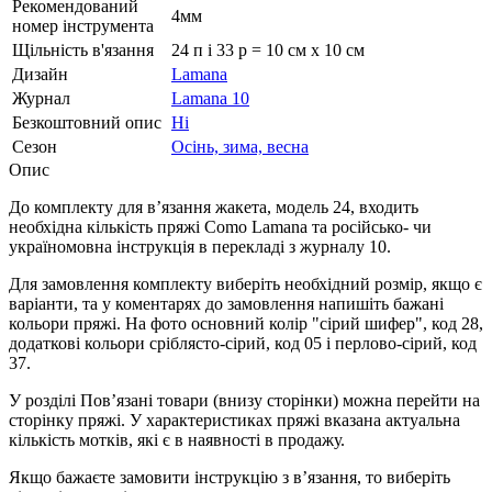
Рекомендований
4мм
номер інструмента
Щільність в'язання
24 п і 33 р = 10 см х 10 см
Дизайн
Lamana
Журнал
Lamana 10
Безкоштовний опис
Ні
Сезон
Осінь, зима, весна
Опис
До комплекту для в’язання жакета, модель 24, входить
необхідна кількість пряжі Como Lamana та російсько- чи
україномовна інструкція в перекладі з журналу 10.
Для замовлення комплекту виберіть необхідний розмір, якщо є
варіанти, та у коментарях до замовлення напишіть бажані
кольори пряжі. На фото основний колір "сірий шифер", код 28,
додаткові кольори сріблясто-сірий, код 05 і перлово-сірий, код
37.
У розділі Пов’язані товари (внизу сторінки) можна перейти на
сторінку пряжі. У характеристиках пряжі вказана актуальна
кількість мотків, які є в наявності в продажу.
Якщо бажаєте замовити інструкцію з в’язання, то виберіть