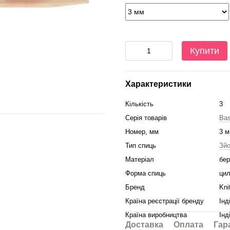
Купити
Характеристики
Кількість
3
Серія товарів
Bas
Номер, мм
3 
Тип спиць
Зйо
Матеріал
бер
Форма спиць
цил
Бренд
Kni
Країна реєстрації бренду
Інд
Країна виробництва
Інд
Доставка
Оплата
Гар