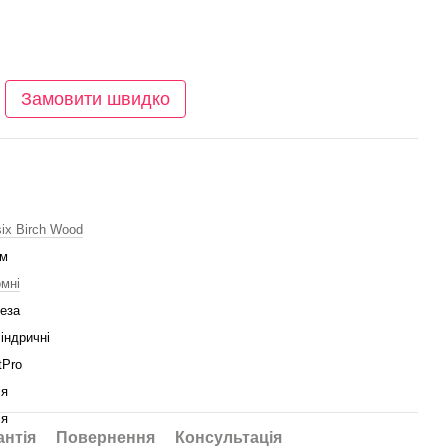
Замовити швидко
ix Birch Wood
мм
мні
еза
індричні
tPro
ія
ія
антія
Повернення
Консультація