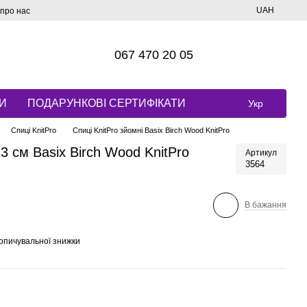
UAH
 про нас
067 470 20 05
И
ПОДАРУНКОВІ СЕРТИФІКАТИ
Укр
Спиці KnitPro
Спиці KnitPro зйомні Basix Birch Wood KnitPro
13 см Basix Birch Wood KnitPro
Артикул
3564
В бажання
опичувальної знижки