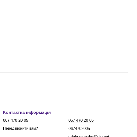
Контактна інформація
067 470 20 05
067 470 20 05
0674702005
Передзвонити вам?
vdala-pryazha@ukr.net