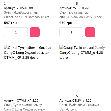
1
5
Артикул: 2505-10 мм
Артикул: 7505-10 мм
Змінні бамбукові спиці
Сменные стальные
ChiaoGoo SPIN Bamboo 13 см
спицыChiaoGoo TWIST Lace –
13 см
547 грн
670 грн
2
5
Артикул: СТММ_ХР-2.25
Артикул: СТММ_с-4.25
Спиці Туліп зйомні бамбук
Спиці Туліп зйомні бамбук
CarryC Long Ходові розміри
CarryC Long