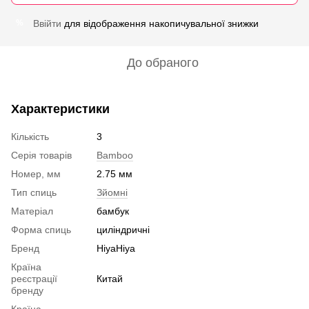
Ввійти
для відображення накопичувальної знижки
%
До обраного
Характеристики
Кількість
3
Серія товарів
Bamboo
Номер, мм
2.75 мм
Тип спиць
Зйомні
Матеріал
бамбук
Форма спиць
циліндричні
Бренд
HiyaHiya
Країна
реєстрації
Китай
бренду
Країна