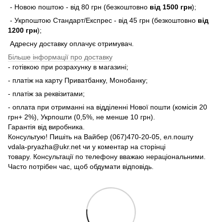
- Новою поштою - від 80 грн (безкоштовно
від 1500 грн
);
- Укрпоштою Стандарт/Експрес - від 45 грн (безкоштовно
від
1200 грн
);
Адресну доставку оплачує отримувач.
Більше інформації про доставку
- готівкою при розрахунку в магазині;
- платіж на карту Приватбанку, Монобанку;
- платіж за реквізитами;
- оплата при отриманні на відділенні Нової пошти (комісія 20
грн+ 2%), Укрпошти (0,5%, не менше 10 грн).
Гарантія від виробника.
Консультую! Пишіть на Вайбер (067)470-20-05, ел.пошту
vdala-pryazha@ukr.net чи у коментар на сторінці
товару. Консультації по телефону вважаю нераціональними.
Часто потрібен час, щоб обдумати відповідь.