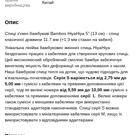
Китай
виробництва
Опис
Спиці з'ємні бамбукові Bamboo HiyaHiya 5" (13 см) - спиці
класичної довжини 11.7 мм (+1,3 мм стакан на кабелі).
Унікальна лінійка бамбукових змінних спиць HiyaHiya
бездоганно працює з кабелями для створення кругових спиць.
Цей високоякісний оброблений смолою бамбук забезпечує
виняткову міцність без деформації чи розколювання з часом.
Наші бамбукові спиці теплі на дотик, що чудово підходить для
в’язальниць-початківців.
Серія S варіюється від 2,75 мм до
5,00 мм
і сумісні з кабелями та прямими доповненнями цієї
серії, тоді як великі номери
від 5,50 мм до 10,00 мм
сумісні з
кабелями та прямими доповненнями
серії L
. Великі номери
також сумісні з меншими кабелями при використанні
стандартних адаптерів наконечників. Спиці серії S можна
використовувати з мініатюрними кабелями серії M, якщо їх
використовувати з відповідними адаптерами.