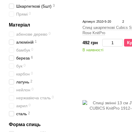
3
Шкарпеткові (5шт)
0
Прямі
Артикул: 2510-5-20
2
Матеріал
Спиці шкарпеткові Cubics S
Rose KnitPro
0
абенове дерево
1
алюміній
492 грн
Ку
0
бамбук
В наявності
6
береза
0
бук
0
карбон
2
латунь
0
нейлон
0
нержавіюча сталь
0
акрил
2
сталь
Форма спиць