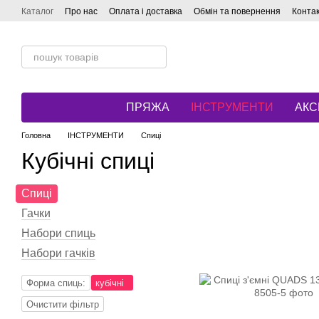
Перейти до основного контенту
Каталог
Про нас
Оплата і доставка
Обмін та повернення
Конта
ПРЯЖА
ІНСТРУМЕНТИ
АКС
Головна
ІНСТРУМЕНТИ
Спиці
Кубічні спиці
Спиці
Гачки
Набори спиць
Набори гачків
Форма спиць:
кубічні
Очистити фільтр