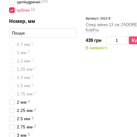
101
циліндричні
12
кубічні
Артикул: 1912-8
Номер, мм
Спиці змінні 13 см J'ADO
KnitPro
439 грн
Ку
0
0.7 мм
В наявності
0
1 мм
0
1.2 мм
0
1.25 мм
0
1.3 мм
0
1.5 мм
0
1.75 мм
4
2 мм
2
2.25 мм
3
2.5 мм
2
2.75 мм
5
3 мм