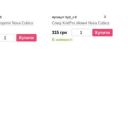
3
.5
Артикул: Куб_з-8
короткі Nova Cubics
Спиці KnitPro зйомні Nova Cubics
315 грн
Купити
Купити
В наявності