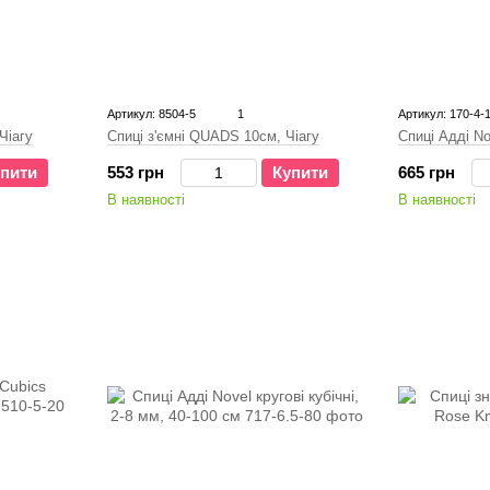
Артикул: 8504-5
1
Артикул: 170-4-
Спиці Адді No
Чіагу
Спиці з'ємні QUADS 10см, Чіагу
665 грн
пити
553 грн
Купити
В наявності
В наявності