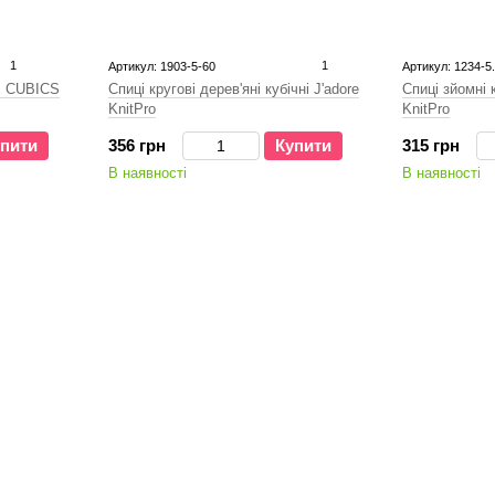
1
1
Артикул: 1903-5-60
Артикул: 1234-5
RE CUBICS
Спиці кругові дерев'яні кубічні J'adore
Спиці зйомні 
KnitPro
KnitPro
пити
356 грн
Купити
315 грн
В наявності
В наявності