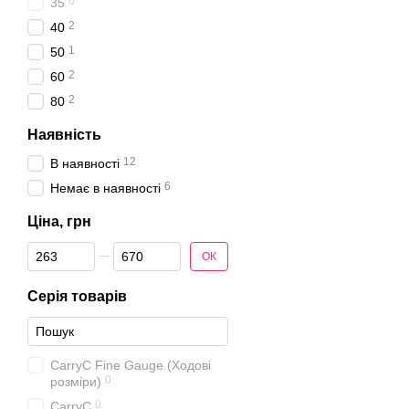
0
35
2
40
1
50
2
60
2
80
Наявність
12
В наявності
6
Немає в наявності
Ціна, грн
Від Ціна, грн
До Ціна, грн
ОК
Серія товарів
CarryC Fine Gauge (Ходові
0
розміри)
0
CarryC