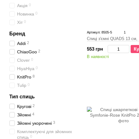
0
Акція
0
Новинка
0
Хіт
Артикул: 8505-5
1
Бренд
Спиці з'ємні QUADS 13 см, 
2
Addi
553 грн
Ку
2
ChiaoGoo
В наявності
0
Clover
0
HiyaHiya
8
KnitPro
0
Tulip
Тип спиць
2
Кругові
4
Зйомні
3
Зйомні укорочені
Комплектуючі для зйомних
0
спиць