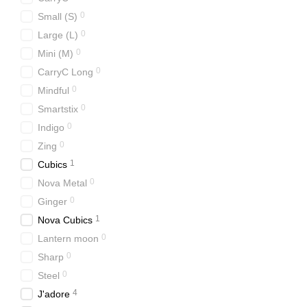
0
Small (S)
0
Large (L)
0
Mini (M)
0
CarryC Long
0
Mindful
0
Smartstix
0
Indigo
0
Zing
1
Cubics
0
Nova Metal
0
Ginger
1
Nova Cubics
0
Lantern moon
0
Sharp
0
Steel
4
J'adore