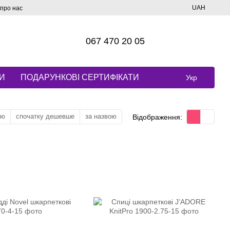
UAH
 про нас
067 470 20 05
И
ПОДАРУНКОВІ СЕРТИФІКАТИ
Укр
тю
спочатку дешевше
за назвою
Відображення: