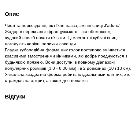
Опис
Чисті та первозданні, як і їхня назва, змінні спиці J'adore/
Жадор в перекладі з французського – «я обожнюю», —
чудовий спосіб почати в’язати. Ці елегантні кубічні спиці
нагадують чарівні палички лаванди.
Гладка кубоподібна форма цих голок поступово змінюється
красивими загостреними кінчиками, які добре поєднуються з
будь-якою пряжею. Вони доступні в повному діапазоні
популярних розмірів (3,0 - 8,00 мм) і в 2 довжинах (10 і 13 см).
Унікальна квадратна форма робить їх ідеальними для тих, хто
страждає на артрит, а також для новачків.
Відгуки