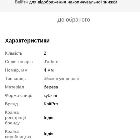
Ввійти
для відображення накопичувальної знижки
%
До обраного
Характеристики
Кількість
2
Серія товарів
J'adore
Номер, мм
4 мм
Тип спиць
Зйомні укорочені
Матеріал
береза
Форма спиць
кубічні
Бренд
KnitPro
Країна
реєстрації
Індія
бренду
Країна
Індія
виробництва