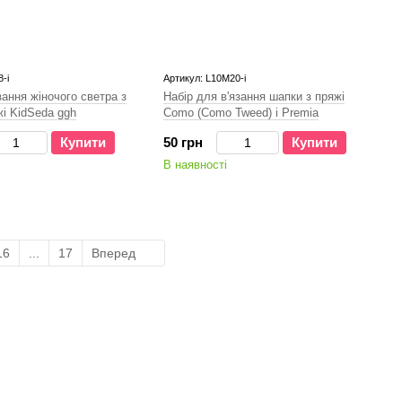
-і
Артикул: L10M20-i
зання жіночого светра з
Набір для в'язання шапки з пряжі
жі KidSeda ggh
Como (Como Tweed) і Premia
Купити
50 грн
Купити
В наявності
16
...
17
Вперед