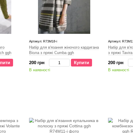
Артикул: R73M18-і
Артикул: R73M13
ого
Набір для в'язання жіночого кардигана
Набір для в'
ch ggh
Віола з пряжі Cumba ggh
з пряжі Tavira
пити
200 грн
Купити
200 грн
В наявності
В наявності