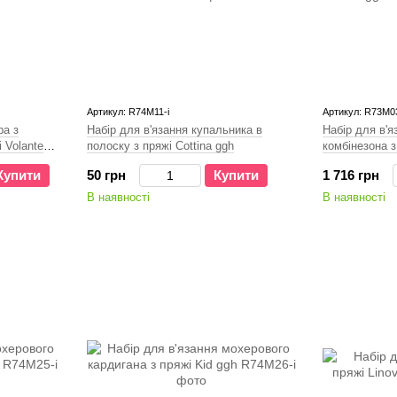
Артикул: R74M11-і
Артикул: R73M0
ра з
Набір для в'язання купальника в
Набір для в'я
 Volante
полоску з пряжі Cottina ggh
комбінезона з
Купити
50 грн
Купити
1 716 грн
В наявності
В наявності