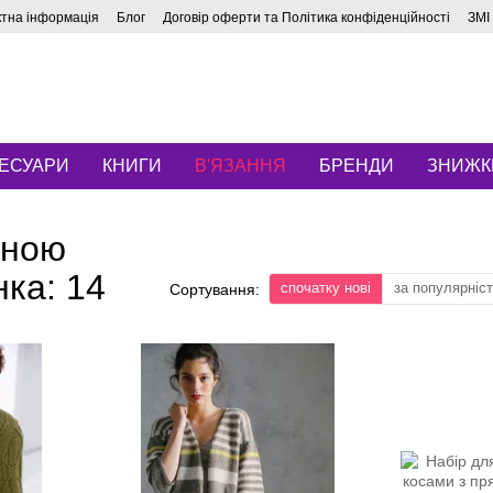
ктна інформація
Блог
Договір оферти та Політика конфіденційності
ЗМІ
ЕСУАРИ
КНИГИ
В'ЯЗАННЯ
БРЕНДИ
ЗНИЖК
дною
нка: 14
спочатку нові
за популярніс
Сортування: