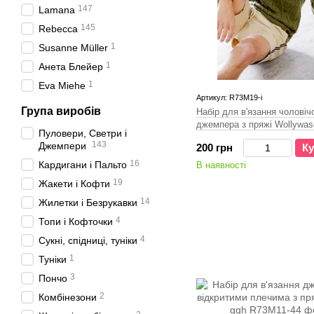
147
Lamana
145
Rebecca
1
Susanne Müller
1
Анета Блейер
1
Eva Miehe
Артикул: R73M19-і
Група виробів
Набір для в'язання чоловіч
джемпера з пряжі Wollywas
Пуловери, Светри і
143
Джемпери
200 грн
Ку
16
Кардигани і Пальто
В наявності
19
Жакети і Кофти
14
Жилетки і Безрукавки
4
Топи і Кофточки
4
Сукні, спідниці, туніки
1
Туніки
3
Пончо
2
Комбінезони