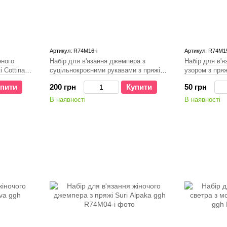
Артикул: R74M16-і
Артикул: R74M15
еного
Набір для в'язання джемпера з
Набір для в'
 Cottina
суцільнокроєними рукавами з пряжі
узором з пряж
Volante ggh
пити
200 грн
Купити
50 грн
В наявності
В наявності