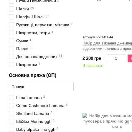
2
Штани і комбінезони
29
Шапки
56
Шарфи і Шалі
9
Рукавиці, перчатки, мітенки
3
Шкарпетки, гетри
Артикул: R73M11-44
1
Сумки
Набір для в'язання джемпе
1
Пледи
відкритими плечима з пряжі
ggh
11
Для новонароджених
2 200 грн
1
Шкарпетки
В наявності
Основна пряжа (ОП)
4
Lima Lamana
4
Como Cashmere Lamana
2
Shetland Lamana
1
ElbSox Merino ggh
5
Baby alpaka fino ggh