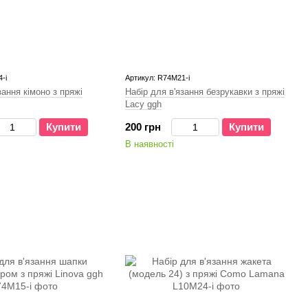
-і
Артикул: R74M21-і
зання кімоно з пряжі
Набір для в'язання безрукавки з пряжі
Lacy ggh
Купити
200 грн
Купити
В наявності