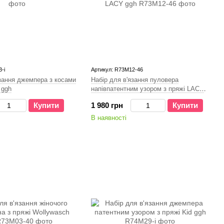
-і
Артикул: R73M12-46
язання джемпера з косами
Набір для в'язання пуловера
 ggh
напівпатентним узором з пряжі LACY
ggh
Купити
1 980 грн
Купити
В наявності