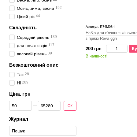
Весна, літо, осінь
192
Осінь, зима, весна
44
Цілий рік
Артикул: R74M08-і
Складність
Набір для в'язання жіночо
139
Середній рівень
з пряжі Reva ggh
117
для початківців
200 грн
Ку
39
високий рівень
В наявності
Безкоштовний опис
28
Так
289
Ні
Ціна, грн
Від Ціна, грн
До Ціна, грн
ОК
Журнал