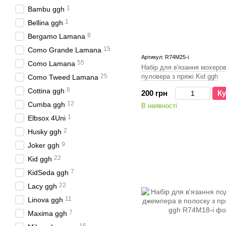
1
Bambu ggh
1
Bellina ggh
8
Bergamo Lamana
15
Como Grande Lamana
Артикул: R74M25-і
55
Como Lamana
Набір для в'язання мохеро
25
пуловера з пряжі Kid ggh
Como Tweed Lamana
8
Cottina ggh
200 грн
Ку
12
Cumba ggh
В наявності
1
Elbsox 4Uni
2
Husky ggh
9
Joker ggh
22
Kid ggh
7
KidSeda ggh
22
Lacy ggh
11
Linova ggh
7
Maxima ggh