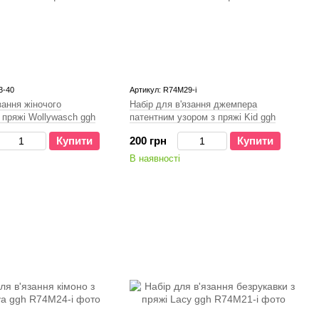
3-40
Артикул: R74M29-і
зання жіночого
Набір для в'язання джемпера
 пряжі Wollywasch ggh
патентним узором з пряжі Kid ggh
Купити
200 грн
Купити
В наявності