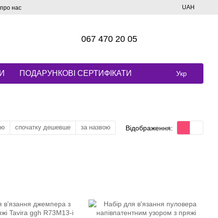
UAH
 про нас
067 470 20 05
И
ПОДАРУНКОВІ СЕРТИФІКАТИ
Укр
тю
спочатку дешевше
за назвою
Відображення: