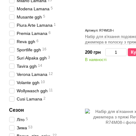
15
Milano Lamana
5
Modena Lamana
5
Musante ggh
1
Piura Arte Lamana
Артикул: R74M18-і
6
Premia Lamana
Набір для в'язання подовж
6
Reva ggh
джемпера в полоску з пряжі
ggh
16
Sportlife ggh
200 грн
Ку
3
Suri Alpaka ggh
В наявності
14
Tavira ggh
12
Verona Lamana
10
Volante ggh
11
Wollywasch ggh
2
Cusi Lamana
Сезон
5
Літо
53
Зима
22