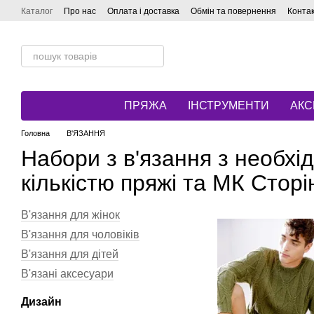
Перейти до основного контенту
Каталог
Про нас
Оплата і доставка
Обмін та повернення
Конта
ПРЯЖА
ІНСТРУМЕНТИ
АКС
Головна
В'ЯЗАННЯ
Набори з в'язання з необхі
кількістю пряжі та МК Сторі
В'язання для жінок
В'язання для чоловіків
В'язання для дітей
В'язані аксесуари
Дизайн