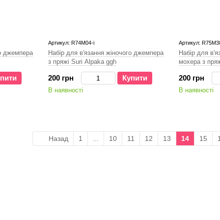
Артикул: R74M04-і
Артикул: R75M38
го джемпера
Набір для в'язання жіночого джемпера
Набір для в'я
з пряжі Surі Alpaka ggh
мохера з пря
пити
200 грн
Купити
200 грн
В наявності
В наявності
Назад
1
...
10
11
12
13
14
15