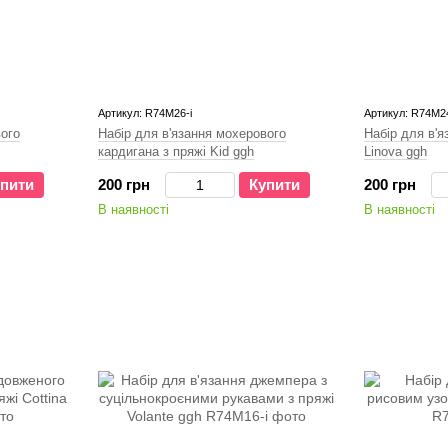
Артикул: R74M26-і
Артикул: R74M24
вого
Набір для в'язання мохерового
Набір для в'я
кардигана з пряжі Kid ggh
Linova ggh
пити
200 грн
Купити
200 грн
В наявності
В наявності