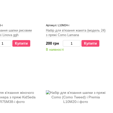
-і
Артикул: L10M24-i
язання шапки рисовим
Набір для в'язання жакета (модель 24)
і Linova ggh
з пряжі Como Lamana
Купити
200 грн
Купити
В наявності