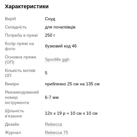
Характеристики
Виріб
Снуд
Складність
для початківців
Потреба в пряжі
250 г
Колір пряжі на
бузковий код 46
фото
Основна пряжа
Sportlife ggh
(ОП)
Кількість мотків
5
ОП
Виміри
приблизно 25 см на 135 см
Рекомендований
номер
6-7 мм
інструмента
Щільність
12п х 19 р = 10 см х 10 см
в'язання
Дизайн
Rebecca
Журнал
Rebecca 75