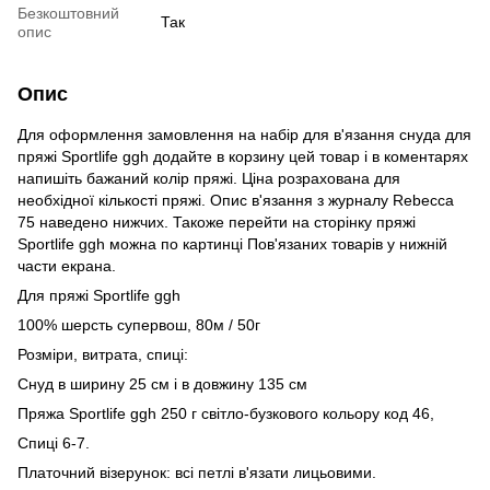
Безкоштовний
Так
опис
Опис
Для оформлення замовлення на набір для в'язання снуда для
пряжі Sportlife ggh додайте в корзину цей товар і в коментарях
напишіть бажаний колір пряжі. Ціна розрахована для
необхідної кількості пряжі. Опис в'язання з журналу Rebecca
75 наведено нижчих. Такоже перейти на сторінку пряжі
Sportlife ggh можна по картинці Пов'язаних товарів у нижній
части екрана.
Для пряжі Sportlife ggh
100% шерсть супервош, 80м / 50г
Розміри, витрата, спиці:
Снуд в ширину 25 см і в довжину 135 см
Пряжа Sportlife ggh 250 г світло-бузкового кольору код 46,
Спиці 6-7.
Платочний візерунок: всі петлі в'язати лицьовими.