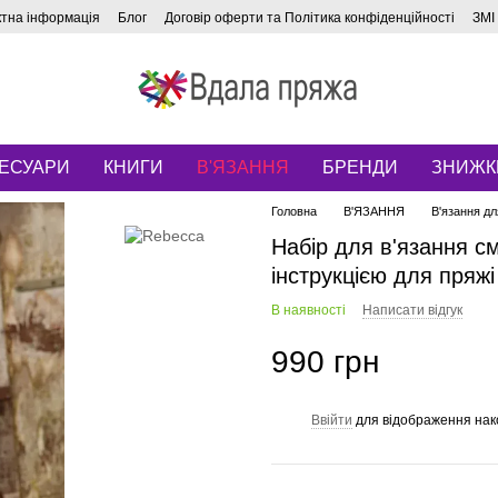
ктна інформація
Блог
Договір оферти та Політика конфіденційності
ЗМІ
ЕСУАРИ
КНИГИ
В'ЯЗАННЯ
БРЕНДИ
ЗНИЖК
Головна
В'ЯЗАННЯ
В'язання дл
Набір для в'язання с
інструкцією для пряжі
В наявності
Написати відгук
990 грн
Ввійти
для відображення нак
%