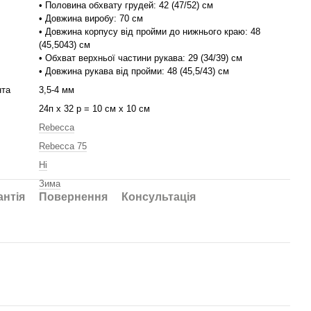
• Половина обхвату грудей: 42 (47/52) см
• Довжина виробу: 70 см
• Довжина корпусу від пройми до нижнього краю: 48
(45,5043) см
• Обхват верхньої частини рукава: 29 (34/39) см
• Довжина рукава від пройми: 48 (45,5/43) см
нта
3,5-4 мм
24п х 32 р = 10 см х 10 см
Rebecca
Rebecca 75
Ні
Зима
антія
Повернення
Консультація