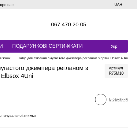
UAH
 про нас
067 470 20 05
И
ПОДАРУНКОВІ СЕРТИФІКАТИ
Укр
я жінок
Набір для в'язання смугастого джемпера регланом з пряжі Elbsox 4Uni
мугастого джемпера регланом з
Артикул
R75M10
 Elbsox 4Uni
В бажання
опичувальної знижки