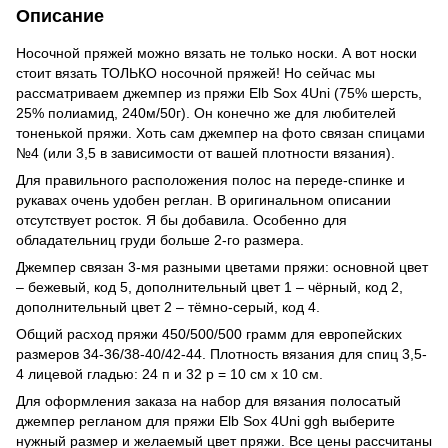
Описание
Носочной пряжей можно вязать не только носки. А вот носки
стоит вязать ТОЛЬКО носочной пряжей! Но сейчас мы
рассматриваем джемпер из пряжи Elb Sox 4Uni (75% шерсть,
25% полиамид, 240м/50г). Он конечно же для любителей
тоненькой пряжи. Хоть сам джемпер на фото связан спицами
№4 (или 3,5 в зависимости от вашей плотности вязания).
Для правильного расположения полос на переде-спинке и
рукавах очень удобен реглан. В оригинальном описании
отсутствует росток. Я бы добавила. Особенно для
обладательниц груди больше 2-го размера.
Джемпер связан 3-мя разными цветами пряжи: основной цвет
– бежевый, код 5, дополнительный цвет 1 – чёрный, код 2,
дополнительный цвет 2 – тёмно-серый, код 4.
Общий расход пряжи 450/500/500 грамм для европейских
размеров 34-36/38-40/42-44. Плотность вязания для спиц 3,5-
4 лицевой гладью: 24 п и 32 р = 10 см х 10 см.
Для оформления заказа на набор для вязания полосатый
джемпер регланом для пряжи Elb Sox 4Uni ggh выберите
нужный размер и желаемый цвет пряжи. Все цены рассчитаны