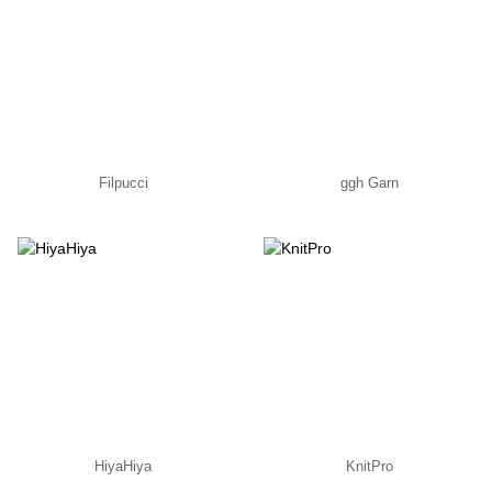
Filpucci
ggh Garn
HiyaHiya
KnitPro