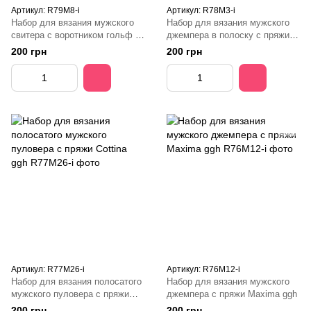
Артикул: R79M8-і
Артикул: R78M3-і
Набор для вязания мужского
Набор для вязания мужского
свитера с воротником гольф с
джемпера в полоску с пряжи
пряжи Wollywasch ggh
Linova ggh
200 грн
200 грн
Артикул: R77M26-і
Артикул: R76M12-і
Набор для вязания полосатого
Набор для вязания мужского
мужского пуловера с пряжи
джемпера с пряжи Maxima ggh
Cottina ggh
200 грн
200 грн