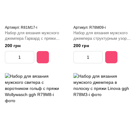
Артикул: R81M17-і
Артикул: R78M09-і
Набор для вязания мужского
Набор для вязания мужского
джемпера Гарвард с пряжи
джемпера структурным узором
Volante ggh
с пряжи Tavira ggh
200 грн
200 грн