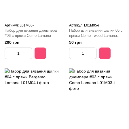
Артикул: L01M06-і
Артикул: L01M05-і
Набор для вязания джемпера
Набор для вязания шапки 05 с
#06 с пряжи Como Lamana
пряжи Como Tweed Lamana
men 01
200 грн
50 грн