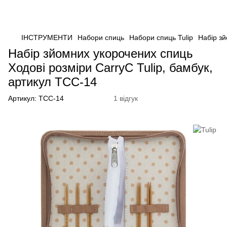
ІНСТРУМЕНТИ
Набори спиць
Набори спиць Tulip
Набір зй
Набір зйомних укорочених спиць
Ходові розміри CarryC Tulip, бамбук,
артикул TCC-14
Артикул:
TCC-14
1 відгук