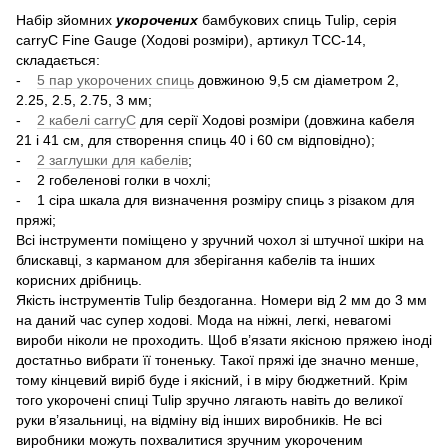
Набір зйомних
укорочених
бамбукових спиць Tulip, серія
carryC Fine Gauge (Ходові розміри), артикул TCC-14,
складається:
-
5 пар укорочених спиць
довжиною 9,5 см діаметром 2,
2.25, 2.5, 2.75, 3 мм;
-
2 кабелі carryC
для серії Ходові розміри (довжина кабеля
21 і 41 см, для створення спиць 40 і 60 см відповідно);
-
2 заглушки для кабелів
;
- 2 гобеленові голки в чохлі;
- 1 сіра шкала для визначення розміру спиць з різаком для
пряжі;
Всі інструменти поміщено у зручний чохол зі штучної шкіри на
блискавці, з карманом для зберігання кабелів та інших
корисних дрібниць.
Якість інструментів Tulip бездоганна. Номери від 2 мм до 3 мм
на даний час супер ходові. Мода на ніжні, легкі, невагомі
вироби ніколи не проходить. Щоб в’язати якісною пряжею іноді
достатньо вибрати її тоненьку. Такої пряжі іде значно менше,
тому кінцевий виріб буде і якісний, і в міру бюджетний. Крім
того укорочені спиці Tulip зручно лягають навіть до великої
руки в’язальниці, на відміну від інших виробників. Не всі
виробники можуть похвалитися зручним укороченим