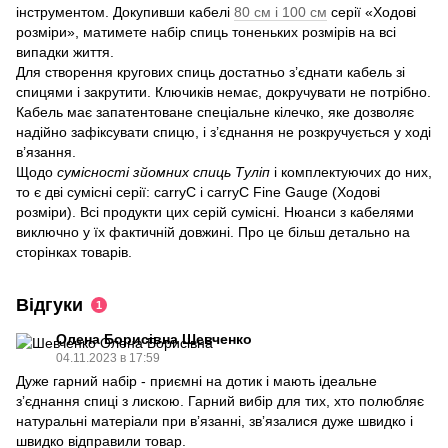
інструментом. Докупивши кабелі
80 см і 100 см
серії «Ходові
розміри», матимете набір спиць тоненьких розмірів на всі
випадки життя.
Для створення кругових спиць достатньо з’єднати кабель зі
спицями і закрутити. Ключиків немає, докручувати не потрібно.
Кабель має запатентоване спеціальне кілечко, яке дозволяє
надійно зафіксувати спицю, і з’єднання не розкручується у ході
в’язання.
Щодо
сумісності зйомних спиць Туліп
і комплектуючих до них,
то є дві сумісні серії: carryC і carryC Fine Gauge (Ходові
розміри). Всі продукти цих серій сумісні. Нюанси з кабелями
виключно у їх фактичній довжині. Про це більш детально на
сторінках товарів.
Відгуки
1
Олена Борисівна Шевченко
04.11.2023 в 17:59
Дуже гарний набір - приємні на дотик і мають ідеальне
зʼєднання спиці з лискою. Гарний вибір для тих, хто полюбляє
натуральні матеріали при вʼязанні, звʼязалися дуже швидко і
швидко відправили товар.