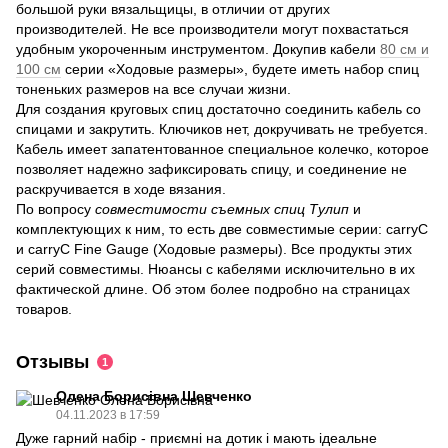
большой руки вязальщицы, в отличии от других
производителей. Не все производители могут похвастаться
удобным укороченным инструментом. Докупив кабели
80 см и
100 см
серии «Ходовые размеры», будете иметь набор спиц
тоненьких размеров на все случаи жизни.
Для создания круговых спиц достаточно соединить кабель со
спицами и закрутить. Ключиков нет, докручивать не требуется.
Кабель имеет запатентованное специальное колечко, которое
позволяет надежно зафиксировать спицу, и соединение не
раскручивается в ходе вязания.
По вопросу
совместимости съемных спиц Тулип
и
комплектующих к ним, то есть две совместимые серии: carryC
и carryC Fine Gauge (Ходовые размеры). Все продукты этих
серий совместимы. Нюансы с кабелями исключительно в их
фактической длине. Об этом более подробно на страницах
товаров.
Отзывы
1
Олена Борисівна Шевченко
04.11.2023 в 17:59
Дуже гарний набір - приємні на дотик і мають ідеальне