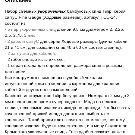
Набор съемных
укороченных
бамбуковых спиц Tulip, серия
carryC Fine Gauge (Ходовые размеры), артикул TCC-14,
состоит из:
-
5 пар укороченных спиц
длиной 9,5 см диаметром 2, 2.25,
2.5, 2.75, 3 мм;
-
2 кабеля carryC
для серии Ходовые размеры (длина кабеля
21 и 41 см, для создания спиц 40 и 60 см соответственно);
-
2 заглушки для кабелей;
- 2 гобеленовые иглы в чехле;
- 1 серая шкала для определения размера спиц с резаком
для пряжи;
Все инструменты помещены в удобный чехол из
искусственной кожи на молнии, с карманом для хранения
кабелей и других полезных мелочей.
Качество инструментов Tulip безупречно. Номера от 2 мм до 3
мм в настоящее время супер ходовые. Мода на нежные,
легкие, невесомые изделия никогда не проходит. Чтобы вязать
качественной пряжей иногда достаточно выбрать ее
тоненькую. Такой пряжи идет значительно меньше, поэтому
конечное изделие будет и качественное, и в меру бюджетное.
Кроме того укороченные спицы Tulip удобно ложатся даже к