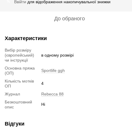
Ввійти
для відображення накопичувальної знижки
%
До обраного
Характеристики
Вибір розміру
(європейський)
в одному розмірі
чи інструкції
Основна пряжа
Sportlife ggh
(ОП)
Кількість мотків
4
ОП
Журнал
Rebecca 88
Безкоштовний
Ні
опис
Відгуки