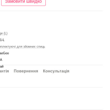
Замовити швидко
ge (L)
1-L
плектуючі для зйомних спиць
iaoGoo
А
ай
антія
Повернення
Консультація