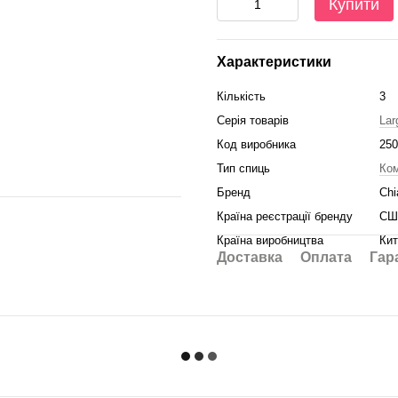
Купити
Характеристики
Кількість
3
Серія товарів
Lar
Код виробника
250
Тип спиць
Ком
Бренд
Ch
Країна реєстрації бренду
СШ
Країна виробництва
Кит
Доставка
Оплата
Гар