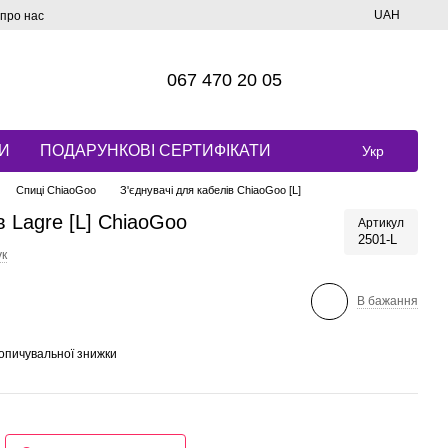
UAH
 про нас
067 470 20 05
И
ПОДАРУНКОВІ СЕРТИФІКАТИ
Укр
Спиці ChiaoGoo
З'єднувачі для кабелів ChiaoGoo [L]
в Lagre [L] ChiaoGoo
Артикул
2501-L
ук
В бажання
опичувальної знижки